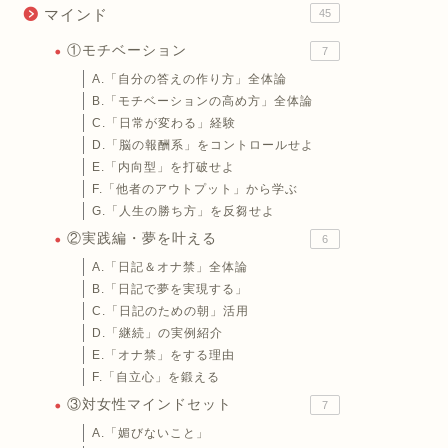
マインド
45
①モチベーション
7
A.「自分の答えの作り方」全体論
B.「モチベーションの高め方」全体論
C.「日常が変わる」経験
D.「脳の報酬系」をコントロールせよ
E.「内向型」を打破せよ
F.「他者のアウトプット」から学ぶ
G.「人生の勝ち方」を反芻せよ
②実践編・夢を叶える
6
A.「日記＆オナ禁」全体論
B.「日記で夢を実現する」
C.「日記のための朝」活用
D.「継続」の実例紹介
E.「オナ禁」をする理由
F.「自立心」を鍛える
③対女性マインドセット
7
A.「媚びないこと」