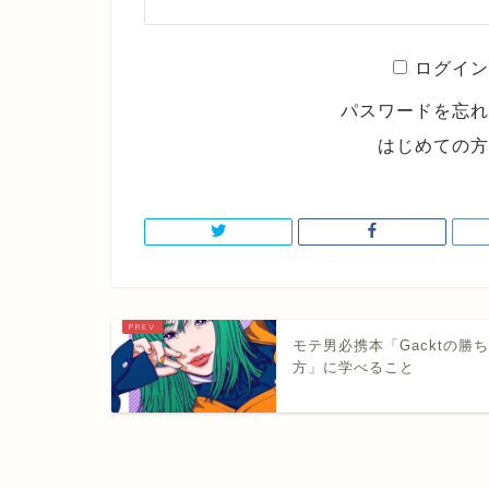
ログイン
パスワードを忘
はじめての
モテ男必携本「Gacktの勝
方」に学べること