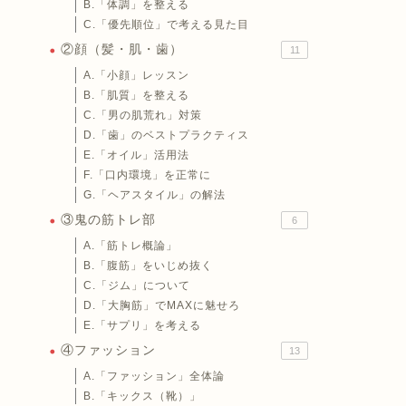
B.「体調」を整える
C.「優先順位」で考える見た目
②顔（髪・肌・歯）
11
A.「小顔」レッスン
B.「肌質」を整える
C.「男の肌荒れ」対策
D.「歯」のベストプラクティス
E.「オイル」活用法
F.「口内環境」を正常に
G.「ヘアスタイル」の解法
③鬼の筋トレ部
6
A.「筋トレ概論」
B.「腹筋」をいじめ抜く
C.「ジム」について
D.「大胸筋」でMAXに魅せろ
E.「サプリ」を考える
④ファッション
13
A.「ファッション」全体論
B.「キックス（靴）」