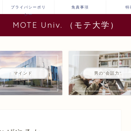
プライバシーポリ
免責事項
特
シー
MOTE Univ. （モテ大学）
マインド
男の"会話力"