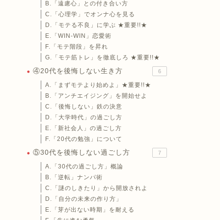
B.「遠慮心」との付き合い方
C.「心理学」でオンナ心を見る
D.「モテる不良」に学ぶ ★重要!!★
E.「WIN-WIN」恋愛術
F.「モテ階段」を昇れ
G.「モテ筋トレ」を徹底しろ ★重要!!★
④20代を後悔しない生き方
6
A.「まずモテより始めよ」★重要!!★
B.「アンチエイジング」を開始せよ
C.「後悔しない」鉄の決意
D.「大学時代」の過ごし方
E.「新社会人」の過ごし方
F.「20代の勉強」について
⑤30代を後悔しない過ごし方
7
A.「30代の過ごし方」概論
B.「逆転」ナンパ術
C.「謎のしきたり」から開放されよ
D.「自分の未来の作り方」
E.「芽が出ない時期」を耐える