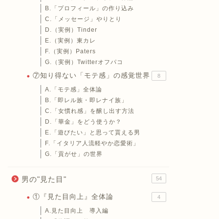
B.「プロフィール」の作り込み
C.「メッセージ」やりとり
D.（実例）Tinder
E.（実例）東カレ
F.（実例）Paters
G.（実例）Twitterオフパコ
⑦知り得ない「モテ感」の感覚世界
8
A.「モテ感」全体論
B.「即レル族・即レナイ族」
C.「女慣れ感」を醸し出す方法
D.「華金」をどう使うか？
E.「遊びたい」と思って貰える男
F.「イタリア人流軽やか恋愛術」
G.「貢がせ」の世界
男の"見た目"
54
①『見た目向上』全体論
4
A.見た目向上 導入編