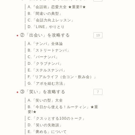
A.『会話術』恋愛大全 ★重要!!★
B.「間違いの典型」
C.「会話力向上レッスン」
D.「LINE」やりとり
②「出会い」を攻略する
19
A.「ナンパ」全体論
B.「ストリートナンパ」
C.「バーナンパ」
D.「クラブナンパ」
E.「ステルスナンパ」
F.「リアルライフ（合コン・飲み会）」
G.「アポを組む方法」
③「笑い」を攻略する
7
A.「笑いの型」大全
B.「今日から使える！ルーティン」★重
要!★
C.「クスッとする100のトーク」
D.「笑いの失敗談」
E.「褒める」について