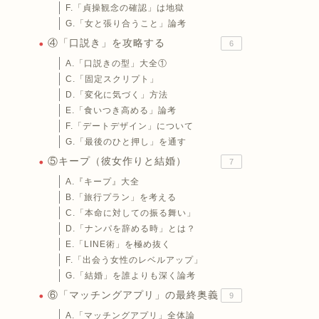
F.「貞操観念の確認」は地獄
G.「女と張り合うこと」論考
④「口説き」を攻略する
6
A.「口説きの型」大全①
C.「固定スクリプト」
D.「変化に気づく」方法
E.「食いつき高める」論考
F.「デートデザイン」について
G.「最後のひと押し」を通す
⑤キープ（彼女作りと結婚）
7
A.『キープ』大全
B.「旅行プラン」を考える
C.「本命に対しての振る舞い」
D.「ナンパを辞める時」とは？
E.「LINE術」を極め抜く
F.「出会う女性のレベルアップ」
G.「結婚」を誰よりも深く論考
⑥「マッチングアプリ」の最終奥義
9
A.「マッチングアプリ」全体論