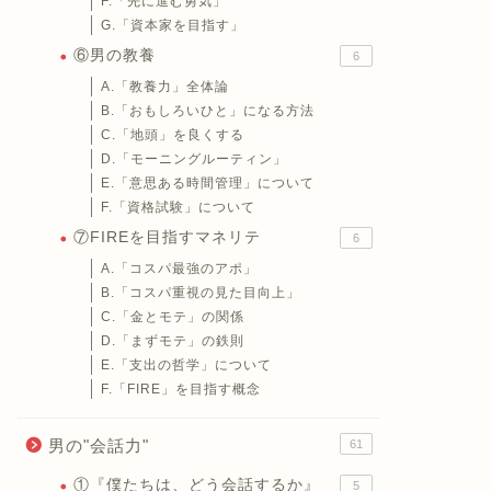
F.「先に進む勇気」
G.「資本家を目指す」
⑥男の教養
6
A.「教養力」全体論
B.「おもしろいひと」になる方法
C.「地頭」を良くする
D.「モーニングルーティン」
E.「意思ある時間管理」について
F.「資格試験」について
⑦FIREを目指すマネリテ
6
A.「コスパ最強のアポ」
B.「コスパ重視の見た目向上」
C.「金とモテ」の関係
D.「まずモテ」の鉄則
E.「支出の哲学」について
F.「FIRE」を目指す概念
男の"会話力"
61
①『僕たちは、どう会話するか』
5