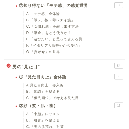
⑦知り得ない「モテ感」の感覚世界
8
A.「モテ感」全体論
B.「即レル族・即レナイ族」
C.「女慣れ感」を醸し出す方法
D.「華金」をどう使うか？
E.「遊びたい」と思って貰える男
F.「イタリア人流軽やか恋愛術」
G.「貢がせ」の世界
54
男の"見た目"
①『見た目向上』全体論
4
A.見た目向上 導入編
B.「体調」を整える
C.「優先順位」で考える見た目
②顔（髪・肌・歯）
11
A.「小顔」レッスン
B.「肌質」を整える
C.「男の肌荒れ」対策