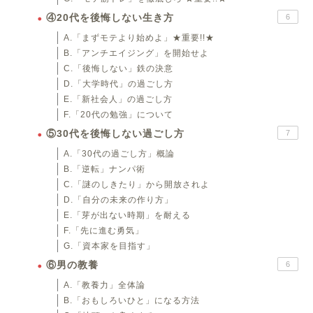
④20代を後悔しない生き方
6
A.「まずモテより始めよ」★重要!!★
B.「アンチエイジング」を開始せよ
C.「後悔しない」鉄の決意
D.「大学時代」の過ごし方
E.「新社会人」の過ごし方
F.「20代の勉強」について
⑤30代を後悔しない過ごし方
7
A.「30代の過ごし方」概論
B.「逆転」ナンパ術
C.「謎のしきたり」から開放されよ
D.「自分の未来の作り方」
E.「芽が出ない時期」を耐える
F.「先に進む勇気」
G.「資本家を目指す」
⑥男の教養
6
A.「教養力」全体論
B.「おもしろいひと」になる方法