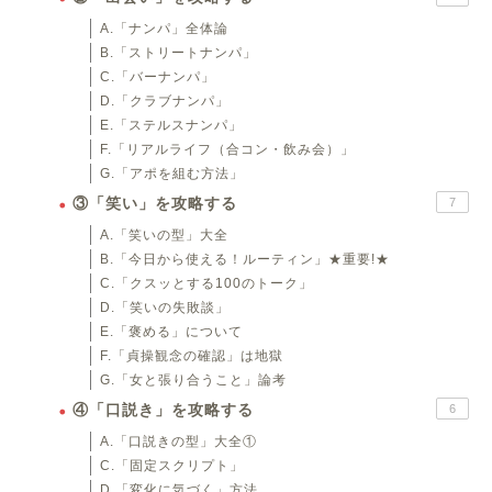
A.「ナンパ」全体論
B.「ストリートナンパ」
C.「バーナンパ」
D.「クラブナンパ」
E.「ステルスナンパ」
F.「リアルライフ（合コン・飲み会）」
G.「アポを組む方法」
③「笑い」を攻略する
7
A.「笑いの型」大全
B.「今日から使える！ルーティン」★重要!★
C.「クスッとする100のトーク」
D.「笑いの失敗談」
E.「褒める」について
F.「貞操観念の確認」は地獄
G.「女と張り合うこと」論考
④「口説き」を攻略する
6
A.「口説きの型」大全①
C.「固定スクリプト」
D.「変化に気づく」方法