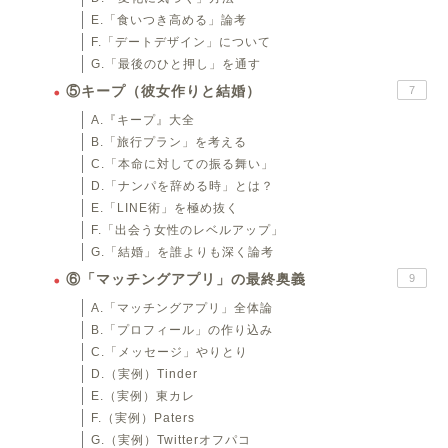
E.「食いつき高める」論考
F.「デートデザイン」について
G.「最後のひと押し」を通す
⑤キープ（彼女作りと結婚）
7
A.『キープ』大全
B.「旅行プラン」を考える
C.「本命に対しての振る舞い」
D.「ナンパを辞める時」とは？
E.「LINE術」を極め抜く
F.「出会う女性のレベルアップ」
G.「結婚」を誰よりも深く論考
⑥「マッチングアプリ」の最終奥義
9
A.「マッチングアプリ」全体論
B.「プロフィール」の作り込み
C.「メッセージ」やりとり
D.（実例）Tinder
E.（実例）東カレ
F.（実例）Paters
G.（実例）Twitterオフパコ