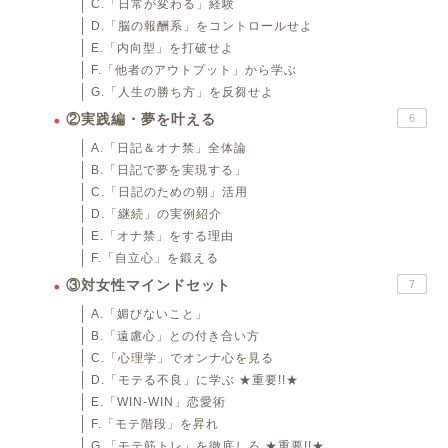
C.「日常が変わる」経験
D.「脳の報酬系」をコントロールせよ
E.「内向型」を打破せよ
F.「他者のアウトプット」から学ぶ
G.「人生の勝ち方」を反芻せよ
②実践編・夢を叶える
6
A.「日記＆オナ禁」全体論
B.「日記で夢を実現する」
C.「日記のための朝」活用
D.「継続」の実例紹介
E.「オナ禁」をする理由
F.「自立心」を鍛える
③対女性マインドセット
7
A.「媚びないこと」
B.「遠慮心」との付き合い方
C.「心理学」でオンナ心を見る
D.「モテる不良」に学ぶ ★重要!!★
E.「WIN-WIN」恋愛術
F.「モテ階段」を昇れ
G.「モテ筋トレ」を徹底しろ ★重要!!★