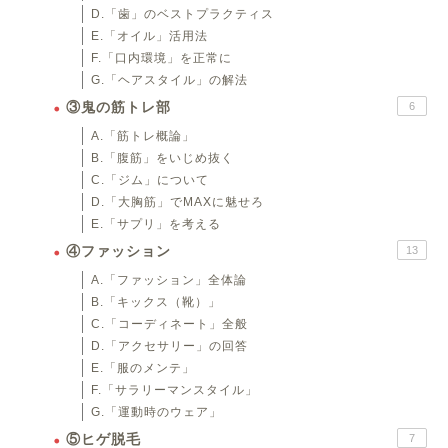
D.「歯」のベストプラクティス
E.「オイル」活用法
F.「口内環境」を正常に
G.「ヘアスタイル」の解法
③鬼の筋トレ部
6
A.「筋トレ概論」
B.「腹筋」をいじめ抜く
C.「ジム」について
D.「大胸筋」でMAXに魅せろ
E.「サプリ」を考える
④ファッション
13
A.「ファッション」全体論
B.「キックス（靴）」
C.「コーディネート」全般
D.「アクセサリー」の回答
E.「服のメンテ」
F.「サラリーマンスタイル」
G.「運動時のウェア」
⑤ヒゲ脱毛
7