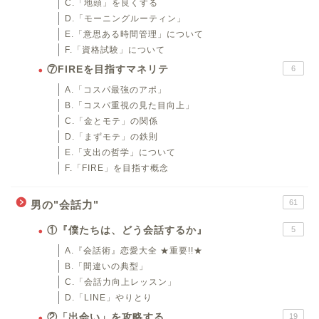
C.「地頭」を良くする
D.「モーニングルーティン」
E.「意思ある時間管理」について
F.「資格試験」について
⑦FIREを目指すマネリテ
6
A.「コスパ最強のアポ」
B.「コスパ重視の見た目向上」
C.「金とモテ」の関係
D.「まずモテ」の鉄則
E.「支出の哲学」について
F.「FIRE」を目指す概念
61
男の"会話力"
①『僕たちは、どう会話するか』
5
A.『会話術』恋愛大全 ★重要!!★
B.「間違いの典型」
C.「会話力向上レッスン」
D.「LINE」やりとり
②「出会い」を攻略する
19