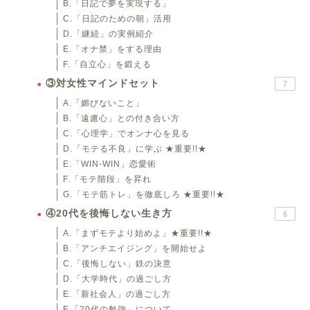
B.「日記で夢を実現する」
C.「日記のための朝」活用
D.「継続」の実例紹介
E.「オナ禁」をする理由
F.「自立心」を鍛える
③対女性マインドセット
7
A.「媚びないこと」
B.「遠慮心」との付き合い方
C.「心理学」でオンナ心を見る
D.「モテる不良」に学ぶ ★重要!!★
E.「WIN-WIN」恋愛術
F.「モテ階段」を昇れ
G.「モテ筋トレ」を徹底しろ ★重要!!★
④20代を後悔しない生き方
6
A.「まずモテより始めよ」★重要!!★
B.「アンチエイジング」を開始せよ
C.「後悔しない」鉄の決意
D.「大学時代」の過ごし方
E.「新社会人」の過ごし方
F.「20代の勉強」について