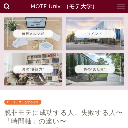
MOTE Univ. （モテ大学）
無料メルマガ
マインド
男の"会話力"
男の"見た目"
E.「オナ禁」をする理由
脱非モテに成功する人、失敗する人〜
「時間軸」の違い〜