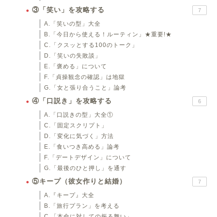
③「笑い」を攻略する
7
A.「笑いの型」大全
B.「今日から使える！ルーティン」★重要!★
C.「クスッとする100のトーク」
D.「笑いの失敗談」
E.「褒める」について
F.「貞操観念の確認」は地獄
G.「女と張り合うこと」論考
④「口説き」を攻略する
6
A.「口説きの型」大全①
C.「固定スクリプト」
D.「変化に気づく」方法
E.「食いつき高める」論考
F.「デートデザイン」について
G.「最後のひと押し」を通す
⑤キープ（彼女作りと結婚）
7
A.『キープ』大全
B.「旅行プラン」を考える
C.「本命に対しての振る舞い」