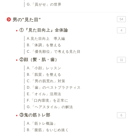
G.「貢がせ」の世界
男の"見た目"
54
①『見た目向上』全体論
4
A.見た目向上 導入編
B.「体調」を整える
C.「優先順位」で考える見た目
②顔（髪・肌・歯）
11
A.「小顔」レッスン
B.「肌質」を整える
C.「男の肌荒れ」対策
D.「歯」のベストプラクティス
E.「オイル」活用法
F.「口内環境」を正常に
G.「ヘアスタイル」の解法
③鬼の筋トレ部
6
A.「筋トレ概論」
B.「腹筋」をいじめ抜く