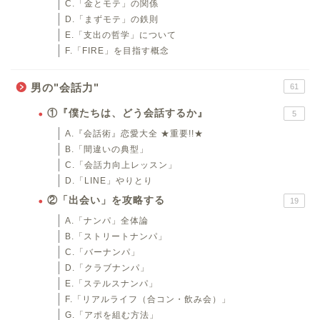
C.「金とモテ」の関係
D.「まずモテ」の鉄則
E.「支出の哲学」について
F.「FIRE」を目指す概念
男の"会話力"
61
①『僕たちは、どう会話するか』
5
A.『会話術』恋愛大全 ★重要!!★
B.「間違いの典型」
C.「会話力向上レッスン」
D.「LINE」やりとり
②「出会い」を攻略する
19
A.「ナンパ」全体論
B.「ストリートナンパ」
C.「バーナンパ」
D.「クラブナンパ」
E.「ステルスナンパ」
F.「リアルライフ（合コン・飲み会）」
G.「アポを組む方法」