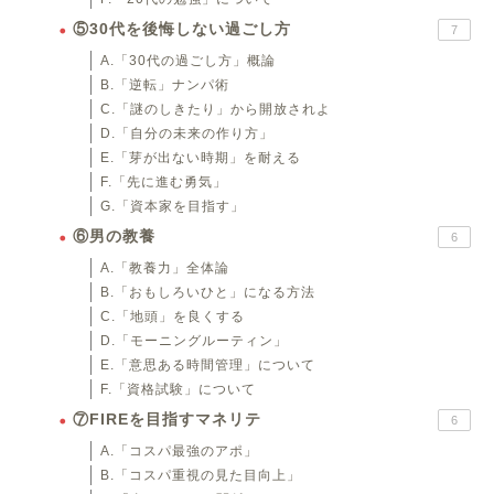
⑤30代を後悔しない過ごし方
7
A.「30代の過ごし方」概論
B.「逆転」ナンパ術
C.「謎のしきたり」から開放されよ
D.「自分の未来の作り方」
E.「芽が出ない時期」を耐える
F.「先に進む勇気」
G.「資本家を目指す」
⑥男の教養
6
A.「教養力」全体論
B.「おもしろいひと」になる方法
C.「地頭」を良くする
D.「モーニングルーティン」
E.「意思ある時間管理」について
F.「資格試験」について
⑦FIREを目指すマネリテ
6
A.「コスパ最強のアポ」
B.「コスパ重視の見た目向上」