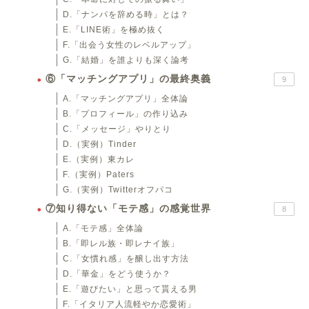
D.「ナンパを辞める時」とは？
E.「LINE術」を極め抜く
F.「出会う女性のレベルアップ」
G.「結婚」を誰よりも深く論考
⑥「マッチングアプリ」の最終奥義
9
A.「マッチングアプリ」全体論
B.「プロフィール」の作り込み
C.「メッセージ」やりとり
D.（実例）Tinder
E.（実例）東カレ
F.（実例）Paters
G.（実例）Twitterオフパコ
⑦知り得ない「モテ感」の感覚世界
8
A.「モテ感」全体論
B.「即レル族・即レナイ族」
C.「女慣れ感」を醸し出す方法
D.「華金」をどう使うか？
E.「遊びたい」と思って貰える男
F.「イタリア人流軽やか恋愛術」