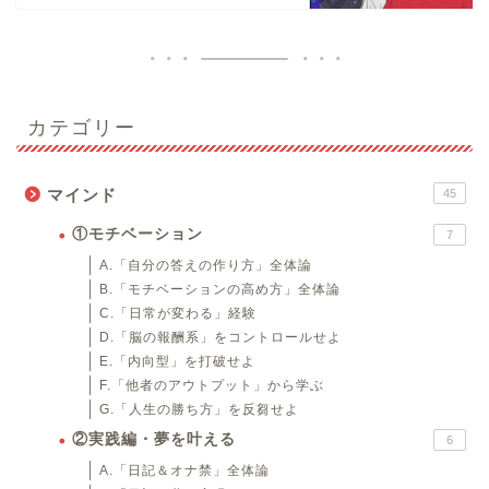
カテゴリー
マインド
45
①モチベーション
7
A.「自分の答えの作り方」全体論
B.「モチベーションの高め方」全体論
C.「日常が変わる」経験
D.「脳の報酬系」をコントロールせよ
E.「内向型」を打破せよ
F.「他者のアウトプット」から学ぶ
G.「人生の勝ち方」を反芻せよ
②実践編・夢を叶える
6
A.「日記＆オナ禁」全体論