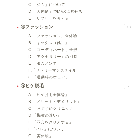
C.「ジム」について
D.「大胸筋」でMAXに魅せろ
E.「サプリ」を考える
④ファッション
13
A.「ファッション」全体論
B.「キックス（靴）」
C.「コーディネート」全般
D.「アクセサリー」の回答
E.「服のメンテ」
F.「サラリーマンスタイル」
G.「運動時のウェア」
⑤ヒゲ脱毛
7
A.「ヒゲ脱毛全体論」
B.「メリット・デメリット」
C.「おすすめクリニック」
D.「機種の違い」
E.「不安をクリアする」
F.「バレ」について
G.「実体験」