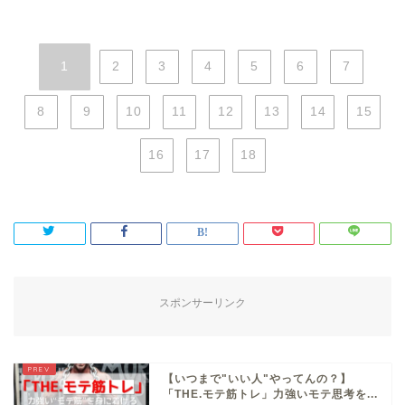
1
2
3
4
5
6
7
8
9
10
11
12
13
14
15
16
17
18
スポンサーリンク
【いつまで"いい人"やってんの？】
「THE.モテ筋トレ」力強いモテ思考を...