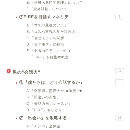
E.「意思ある時間管理」について
F.「資格試験」について
⑦FIREを目指すマネリテ
6
A.「コスパ最強のアポ」
B.「コスパ重視の見た目向上」
C.「金とモテ」の関係
D.「まずモテ」の鉄則
E.「支出の哲学」について
F.「FIRE」を目指す概念
61
男の"会話力"
①『僕たちは、どう会話するか』
5
A.『会話術』恋愛大全 ★重要!!★
B.「間違いの典型」
C.「会話力向上レッスン」
D.「LINE」やりとり
②「出会い」を攻略する
19
A.「ナンパ」全体論