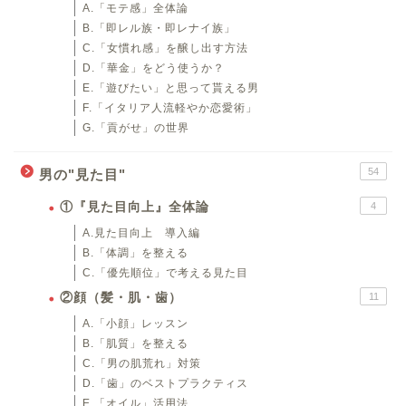
A.「モテ感」全体論
B.「即レル族・即レナイ族」
C.「女慣れ感」を醸し出す方法
D.「華金」をどう使うか？
E.「遊びたい」と思って貰える男
F.「イタリア人流軽やか恋愛術」
G.「貢がせ」の世界
54
男の"見た目"
①『見た目向上』全体論
4
A.見た目向上 導入編
B.「体調」を整える
C.「優先順位」で考える見た目
②顔（髪・肌・歯）
11
A.「小顔」レッスン
B.「肌質」を整える
C.「男の肌荒れ」対策
D.「歯」のベストプラクティス
E.「オイル」活用法