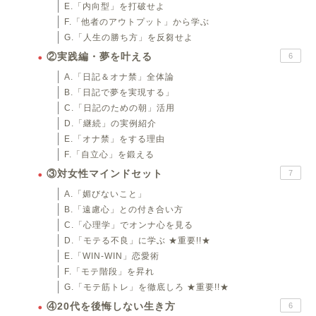
E.「内向型」を打破せよ
F.「他者のアウトプット」から学ぶ
G.「人生の勝ち方」を反芻せよ
②実践編・夢を叶える
6
A.「日記＆オナ禁」全体論
B.「日記で夢を実現する」
C.「日記のための朝」活用
D.「継続」の実例紹介
E.「オナ禁」をする理由
F.「自立心」を鍛える
③対女性マインドセット
7
A.「媚びないこと」
B.「遠慮心」との付き合い方
C.「心理学」でオンナ心を見る
D.「モテる不良」に学ぶ ★重要!!★
E.「WIN-WIN」恋愛術
F.「モテ階段」を昇れ
G.「モテ筋トレ」を徹底しろ ★重要!!★
④20代を後悔しない生き方
6