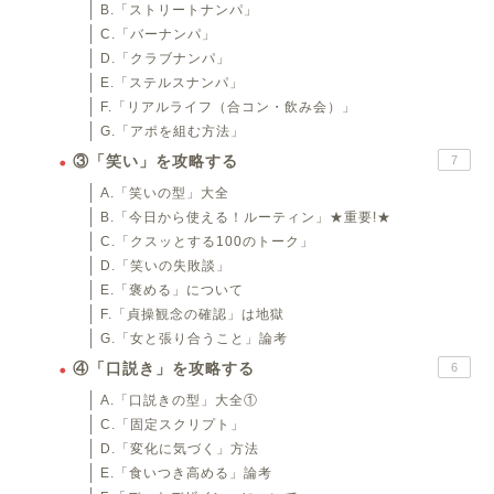
B.「ストリートナンパ」
C.「バーナンパ」
D.「クラブナンパ」
E.「ステルスナンパ」
F.「リアルライフ（合コン・飲み会）」
G.「アポを組む方法」
③「笑い」を攻略する
7
A.「笑いの型」大全
B.「今日から使える！ルーティン」★重要!★
C.「クスッとする100のトーク」
D.「笑いの失敗談」
E.「褒める」について
F.「貞操観念の確認」は地獄
G.「女と張り合うこと」論考
④「口説き」を攻略する
6
A.「口説きの型」大全①
C.「固定スクリプト」
D.「変化に気づく」方法
E.「食いつき高める」論考