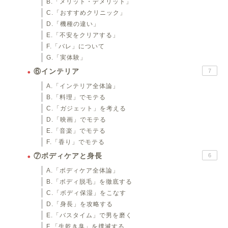
B.「メリット・デメリット」
C.「おすすめクリニック」
D.「機種の違い」
E.「不安をクリアする」
F.「バレ」について
G.「実体験」
⑥インテリア
7
A.「インテリア全体論」
B.「料理」でモテる
C.「ガジェット」を考える
D.「映画」でモテる
E.「音楽」でモテる
F.「香り」でモテる
⑦ボディケアと身長
6
A.「ボディケア全体論」
B.「ボディ脱毛」を徹底する
C.「ボディ保湿」をこなす
D.「身長」を攻略する
E.「バスタイム」で男を磨く
F.「生乾き臭」を撲滅する