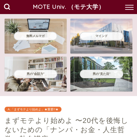
MOTE Univ. （モテ大学）
無料メルマガ
マインド
男の"会話力"
男の"見た目"
A.「まずモテより始めよ」★重要!!★
まずモテより始めよ 〜20代を後悔し
ないための「ナンパ・お金・人生哲