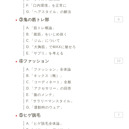
F.「口内環境」を正常に
G.「ヘアスタイル」の解法
③鬼の筋トレ部
6
A.「筋トレ概論」
B.「腹筋」をいじめ抜く
C.「ジム」について
D.「大胸筋」でMAXに魅せろ
E.「サプリ」を考える
④ファッション
13
A.「ファッション」全体論
B.「キックス（靴）」
C.「コーディネート」全般
D.「アクセサリー」の回答
E.「服のメンテ」
F.「サラリーマンスタイル」
G.「運動時のウェア」
⑤ヒゲ脱毛
7
A.「ヒゲ脱毛全体論」