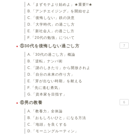
A.「まずモテより始めよ」★重要!!★
B.「アンチエイジング」を開始せよ
C.「後悔しない」鉄の決意
D.「大学時代」の過ごし方
E.「新社会人」の過ごし方
F.「20代の勉強」について
⑤30代を後悔しない過ごし方
7
A.「30代の過ごし方」概論
B.「逆転」ナンパ術
C.「謎のしきたり」から開放されよ
D.「自分の未来の作り方」
E.「芽が出ない時期」を耐える
F.「先に進む勇気」
G.「資本家を目指す」
⑥男の教養
6
A.「教養力」全体論
B.「おもしろいひと」になる方法
C.「地頭」を良くする
D.「モーニングルーティン」