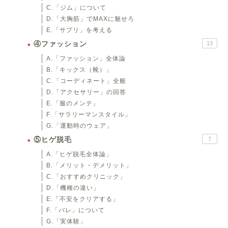
C.「ジム」について
D.「大胸筋」でMAXに魅せろ
E.「サプリ」を考える
④ファッション
13
A.「ファッション」全体論
B.「キックス（靴）」
C.「コーディネート」全般
D.「アクセサリー」の回答
E.「服のメンテ」
F.「サラリーマンスタイル」
G.「運動時のウェア」
⑤ヒゲ脱毛
7
A.「ヒゲ脱毛全体論」
B.「メリット・デメリット」
C.「おすすめクリニック」
D.「機種の違い」
E.「不安をクリアする」
F.「バレ」について
G.「実体験」