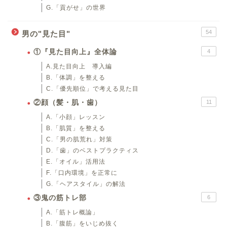
G.「貢がせ」の世界
54
男の"見た目"
①『見た目向上』全体論
4
A.見た目向上 導入編
B.「体調」を整える
C.「優先順位」で考える見た目
②顔（髪・肌・歯）
11
A.「小顔」レッスン
B.「肌質」を整える
C.「男の肌荒れ」対策
D.「歯」のベストプラクティス
E.「オイル」活用法
F.「口内環境」を正常に
G.「ヘアスタイル」の解法
③鬼の筋トレ部
6
A.「筋トレ概論」
B.「腹筋」をいじめ抜く