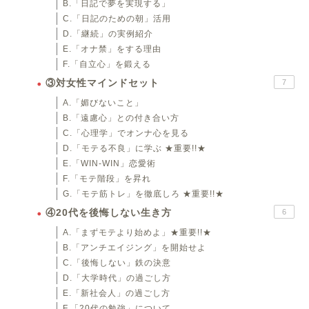
B.「日記で夢を実現する」
C.「日記のための朝」活用
D.「継続」の実例紹介
E.「オナ禁」をする理由
F.「自立心」を鍛える
③対女性マインドセット
7
A.「媚びないこと」
B.「遠慮心」との付き合い方
C.「心理学」でオンナ心を見る
D.「モテる不良」に学ぶ ★重要!!★
E.「WIN-WIN」恋愛術
F.「モテ階段」を昇れ
G.「モテ筋トレ」を徹底しろ ★重要!!★
④20代を後悔しない生き方
6
A.「まずモテより始めよ」★重要!!★
B.「アンチエイジング」を開始せよ
C.「後悔しない」鉄の決意
D.「大学時代」の過ごし方
E.「新社会人」の過ごし方
F.「20代の勉強」について