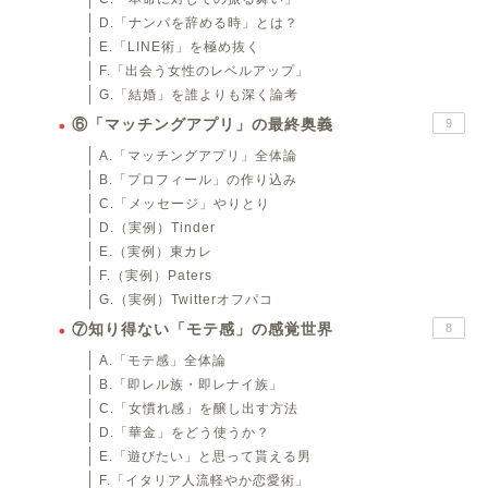
D.「ナンパを辞める時」とは？
E.「LINE術」を極め抜く
F.「出会う女性のレベルアップ」
G.「結婚」を誰よりも深く論考
⑥「マッチングアプリ」の最終奥義
9
A.「マッチングアプリ」全体論
B.「プロフィール」の作り込み
C.「メッセージ」やりとり
D.（実例）Tinder
E.（実例）東カレ
F.（実例）Paters
G.（実例）Twitterオフパコ
⑦知り得ない「モテ感」の感覚世界
8
A.「モテ感」全体論
B.「即レル族・即レナイ族」
C.「女慣れ感」を醸し出す方法
D.「華金」をどう使うか？
E.「遊びたい」と思って貰える男
F.「イタリア人流軽やか恋愛術」