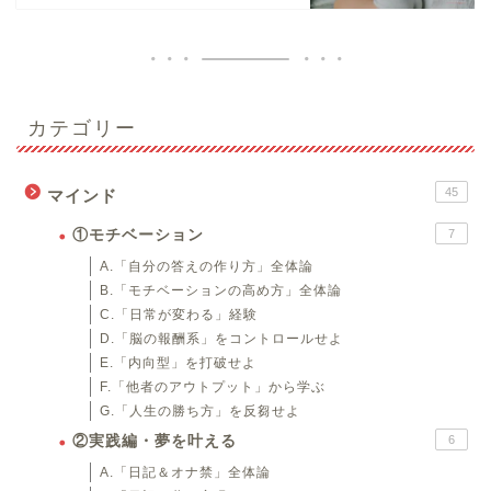
カテゴリー
45
マインド
①モチベーション
7
A.「自分の答えの作り方」全体論
B.「モチベーションの高め方」全体論
C.「日常が変わる」経験
D.「脳の報酬系」をコントロールせよ
E.「内向型」を打破せよ
F.「他者のアウトプット」から学ぶ
G.「人生の勝ち方」を反芻せよ
②実践編・夢を叶える
6
A.「日記＆オナ禁」全体論