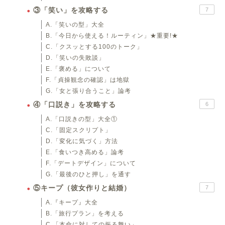
③「笑い」を攻略する
7
A.「笑いの型」大全
B.「今日から使える！ルーティン」★重要!★
C.「クスッとする100のトーク」
D.「笑いの失敗談」
E.「褒める」について
F.「貞操観念の確認」は地獄
G.「女と張り合うこと」論考
④「口説き」を攻略する
6
A.「口説きの型」大全①
C.「固定スクリプト」
D.「変化に気づく」方法
E.「食いつき高める」論考
F.「デートデザイン」について
G.「最後のひと押し」を通す
⑤キープ（彼女作りと結婚）
7
A.『キープ』大全
B.「旅行プラン」を考える
C.「本命に対しての振る舞い」