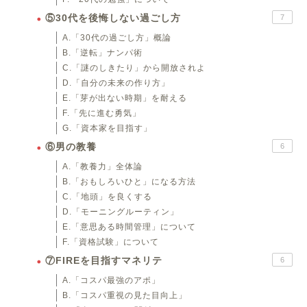
⑤30代を後悔しない過ごし方
7
A.「30代の過ごし方」概論
B.「逆転」ナンパ術
C.「謎のしきたり」から開放されよ
D.「自分の未来の作り方」
E.「芽が出ない時期」を耐える
F.「先に進む勇気」
G.「資本家を目指す」
⑥男の教養
6
A.「教養力」全体論
B.「おもしろいひと」になる方法
C.「地頭」を良くする
D.「モーニングルーティン」
E.「意思ある時間管理」について
F.「資格試験」について
⑦FIREを目指すマネリテ
6
A.「コスパ最強のアポ」
B.「コスパ重視の見た目向上」