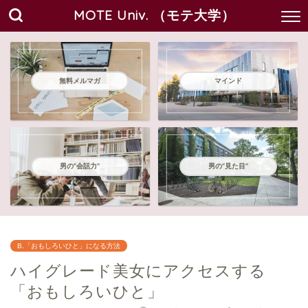
MOTE Univ. （モテ大学）
無料メルマガ
マインド
男の"会話力"
男の"見た目"
B.「おもしろいひと」になる方法
ハイグレード美女にアクセスする
「おもしろいひと」