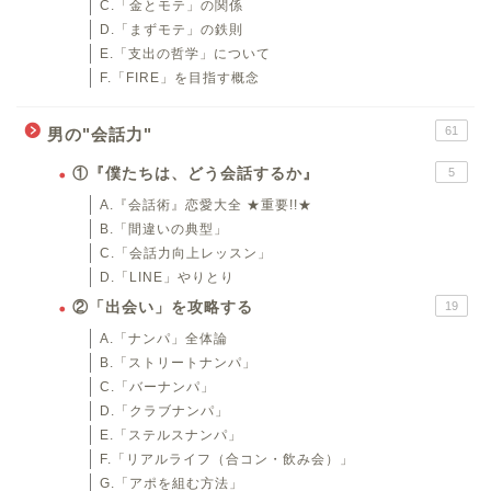
C.「金とモテ」の関係
D.「まずモテ」の鉄則
E.「支出の哲学」について
F.「FIRE」を目指す概念
61
男の"会話力"
①『僕たちは、どう会話するか』
5
A.『会話術』恋愛大全 ★重要!!★
B.「間違いの典型」
C.「会話力向上レッスン」
D.「LINE」やりとり
②「出会い」を攻略する
19
A.「ナンパ」全体論
B.「ストリートナンパ」
C.「バーナンパ」
D.「クラブナンパ」
E.「ステルスナンパ」
F.「リアルライフ（合コン・飲み会）」
G.「アポを組む方法」