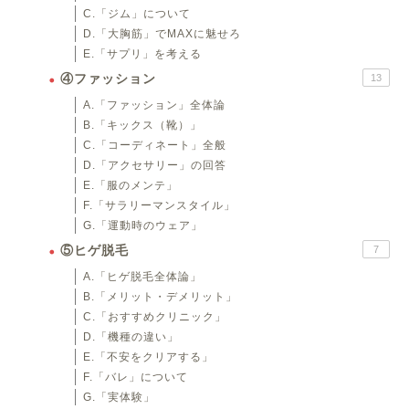
C.「ジム」について
D.「大胸筋」でMAXに魅せろ
E.「サプリ」を考える
④ファッション
13
A.「ファッション」全体論
B.「キックス（靴）」
C.「コーディネート」全般
D.「アクセサリー」の回答
E.「服のメンテ」
F.「サラリーマンスタイル」
G.「運動時のウェア」
⑤ヒゲ脱毛
7
A.「ヒゲ脱毛全体論」
B.「メリット・デメリット」
C.「おすすめクリニック」
D.「機種の違い」
E.「不安をクリアする」
F.「バレ」について
G.「実体験」