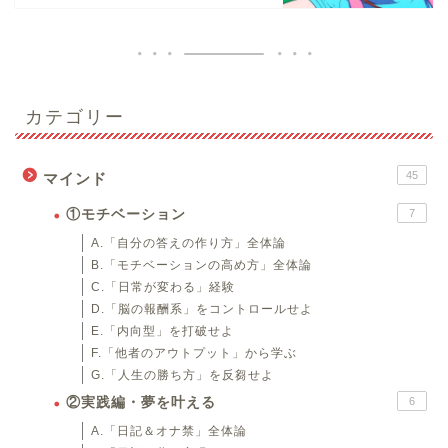
カテゴリー
45
マインド
①モチベーション
7
A.「自分の答えの作り方」全体論
B.「モチベーションの高め方」全体論
C.「日常が変わる」経験
D.「脳の報酬系」をコントロールせよ
E.「内向型」を打破せよ
F.「他者のアウトプット」から学ぶ
G.「人生の勝ち方」を反芻せよ
②実践編・夢を叶える
6
A.「日記＆オナ禁」全体論