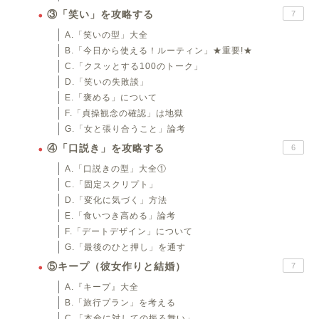
③「笑い」を攻略する
7
A.「笑いの型」大全
B.「今日から使える！ルーティン」★重要!★
C.「クスッとする100のトーク」
D.「笑いの失敗談」
E.「褒める」について
F.「貞操観念の確認」は地獄
G.「女と張り合うこと」論考
④「口説き」を攻略する
6
A.「口説きの型」大全①
C.「固定スクリプト」
D.「変化に気づく」方法
E.「食いつき高める」論考
F.「デートデザイン」について
G.「最後のひと押し」を通す
⑤キープ（彼女作りと結婚）
7
A.『キープ』大全
B.「旅行プラン」を考える
C.「本命に対しての振る舞い」