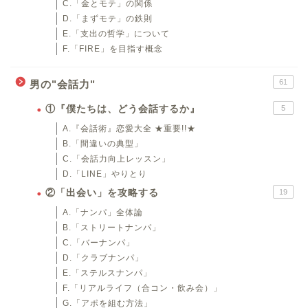
C.「金とモテ」の関係
D.「まずモテ」の鉄則
E.「支出の哲学」について
F.「FIRE」を目指す概念
61
男の"会話力"
①『僕たちは、どう会話するか』
5
A.『会話術』恋愛大全 ★重要!!★
B.「間違いの典型」
C.「会話力向上レッスン」
D.「LINE」やりとり
②「出会い」を攻略する
19
A.「ナンパ」全体論
B.「ストリートナンパ」
C.「バーナンパ」
D.「クラブナンパ」
E.「ステルスナンパ」
F.「リアルライフ（合コン・飲み会）」
G.「アポを組む方法」