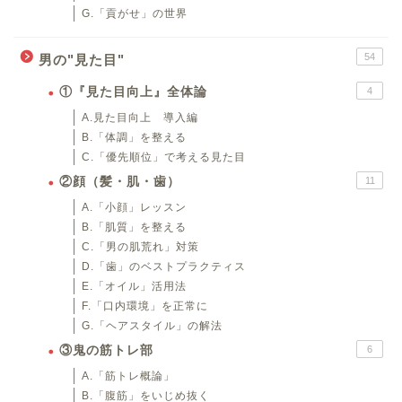
G.「貢がせ」の世界
54
男の"見た目"
①『見た目向上』全体論
4
A.見た目向上 導入編
B.「体調」を整える
C.「優先順位」で考える見た目
②顔（髪・肌・歯）
11
A.「小顔」レッスン
B.「肌質」を整える
C.「男の肌荒れ」対策
D.「歯」のベストプラクティス
E.「オイル」活用法
F.「口内環境」を正常に
G.「ヘアスタイル」の解法
③鬼の筋トレ部
6
A.「筋トレ概論」
B.「腹筋」をいじめ抜く