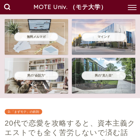
MOTE Univ. （モテ大学）
無料メルマガ
マインド
男の"会話力"
男の"見た目"
D.「まずモテ」の鉄則
20代で恋愛を攻略すると、資本主義ク
エストでも全く苦労しないで済む話