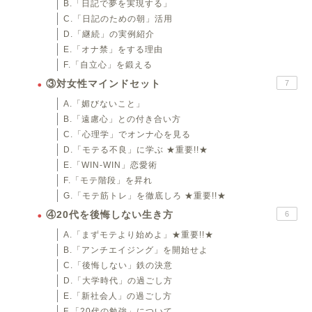
B.「日記で夢を実現する」
C.「日記のための朝」活用
D.「継続」の実例紹介
E.「オナ禁」をする理由
F.「自立心」を鍛える
③対女性マインドセット
7
A.「媚びないこと」
B.「遠慮心」との付き合い方
C.「心理学」でオンナ心を見る
D.「モテる不良」に学ぶ ★重要!!★
E.「WIN-WIN」恋愛術
F.「モテ階段」を昇れ
G.「モテ筋トレ」を徹底しろ ★重要!!★
④20代を後悔しない生き方
6
A.「まずモテより始めよ」★重要!!★
B.「アンチエイジング」を開始せよ
C.「後悔しない」鉄の決意
D.「大学時代」の過ごし方
E.「新社会人」の過ごし方
F.「20代の勉強」について