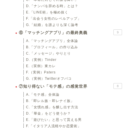
D.「ナンパを辞める時」とは？
E.「LINE術」を極め抜く
F.「出会う女性のレベルアップ」
G.「結婚」を誰よりも深く論考
⑥「マッチングアプリ」の最終奥義
9
A.「マッチングアプリ」全体論
B.「プロフィール」の作り込み
C.「メッセージ」やりとり
D.（実例）Tinder
E.（実例）東カレ
F.（実例）Paters
G.（実例）Twitterオフパコ
⑦知り得ない「モテ感」の感覚世界
8
A.「モテ感」全体論
B.「即レル族・即レナイ族」
C.「女慣れ感」を醸し出す方法
D.「華金」をどう使うか？
E.「遊びたい」と思って貰える男
F.「イタリア人流軽やか恋愛術」