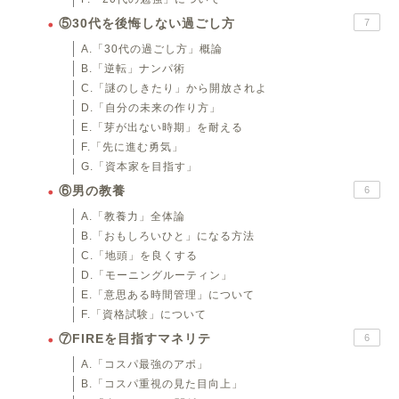
⑤30代を後悔しない過ごし方
7
A.「30代の過ごし方」概論
B.「逆転」ナンパ術
C.「謎のしきたり」から開放されよ
D.「自分の未来の作り方」
E.「芽が出ない時期」を耐える
F.「先に進む勇気」
G.「資本家を目指す」
⑥男の教養
6
A.「教養力」全体論
B.「おもしろいひと」になる方法
C.「地頭」を良くする
D.「モーニングルーティン」
E.「意思ある時間管理」について
F.「資格試験」について
⑦FIREを目指すマネリテ
6
A.「コスパ最強のアポ」
B.「コスパ重視の見た目向上」