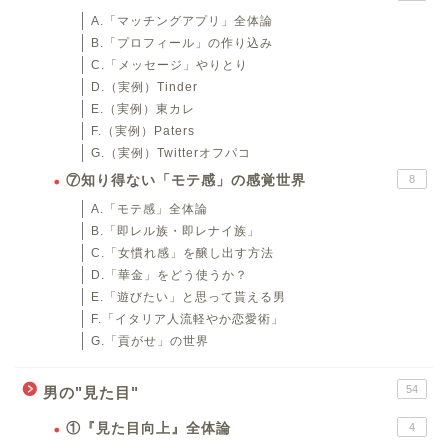
A.「マッチングアプリ」全体論
B.「プロフィール」の作り込み
C.「メッセージ」やりとり
D.（実例）Tinder
E.（実例）東カレ
F.（実例）Paters
G.（実例）Twitterオフパコ
⑦知り得ない「モテ感」の感覚世界
8
A.「モテ感」全体論
B.「即レル族・即レナイ族」
C.「女慣れ感」を醸し出す方法
D.「華金」をどう使うか？
E.「遊びたい」と思って貰える男
F.「イタリア人流軽やか恋愛術」
G.「貢がせ」の世界
54
男の"見た目"
①『見た目向上』全体論
4