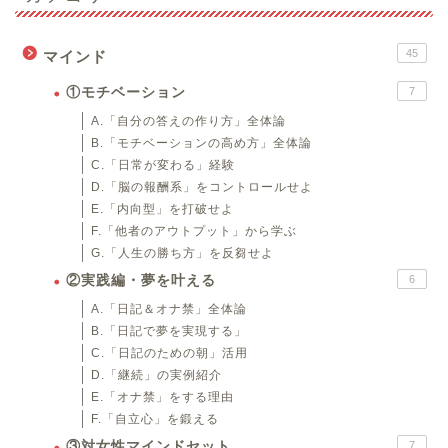
45
マインド
①モチベーション
7
A.「自分の答えの作り方」全体論
B.「モチベーションの高め方」全体論
C.「日常が変わる」経験
D.「脳の報酬系」をコントロールせよ
E.「内向型」を打破せよ
F.「他者のアウトプット」から学ぶ
G.「人生の勝ち方」を反芻せよ
②実践編・夢を叶える
6
A.「日記＆オナ禁」全体論
B.「日記で夢を実現する」
C.「日記のための朝」活用
D.「継続」の実例紹介
E.「オナ禁」をする理由
F.「自立心」を鍛える
③対女性マインドセット
7