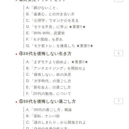
A.「媚びないこと」
B.「遠慮心」との付き合い方
C.「心理学」でオンナ心を見る
D.「モテる不良」に学ぶ ★重要!!★
E.「WIN-WIN」恋愛術
F.「モテ階段」を昇れ
G.「モテ筋トレ」を徹底しろ ★重要!!★
④20代を後悔しない生き方
6
A.「まずモテより始めよ」★重要!!★
B.「アンチエイジング」を開始せよ
C.「後悔しない」鉄の決意
D.「大学時代」の過ごし方
E.「新社会人」の過ごし方
F.「20代の勉強」について
⑤30代を後悔しない過ごし方
7
A.「30代の過ごし方」概論
B.「逆転」ナンパ術
C.「謎のしきたり」から開放されよ
D.「自分の未来の作り方」