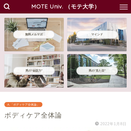
MOTE Univ. （モテ大学）
無料メルマガ
マインド
男の"会話力"
男の"見た目"
A.「ボディケア全体論」
ボディケア全体論
2022年1月8日