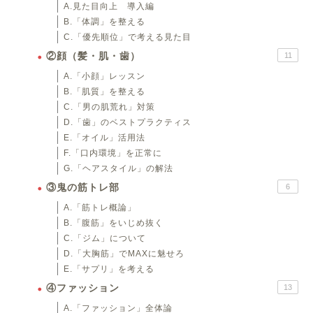
A.見た目向上 導入編
B.「体調」を整える
C.「優先順位」で考える見た目
②顔（髪・肌・歯）
11
A.「小顔」レッスン
B.「肌質」を整える
C.「男の肌荒れ」対策
D.「歯」のベストプラクティス
E.「オイル」活用法
F.「口内環境」を正常に
G.「ヘアスタイル」の解法
③鬼の筋トレ部
6
A.「筋トレ概論」
B.「腹筋」をいじめ抜く
C.「ジム」について
D.「大胸筋」でMAXに魅せろ
E.「サプリ」を考える
④ファッション
13
A.「ファッション」全体論