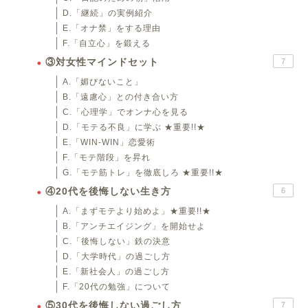
D.「継続」の実例紹介
E.「オナ禁」をする理由
F.「自立心」を鍛える
③対女性マインドセット
7
A.「媚びないこと」
B.「遠慮心」との付き合い方
C.「心理学」でオンナ心を見る
D.「モテる不良」に学ぶ ★重要!!★
E.「WIN-WIN」恋愛術
F.「モテ階段」を昇れ
G.「モテ筋トレ」を徹底しろ ★重要!!★
④20代を後悔しない生き方
6
A.「まずモテより始めよ」★重要!!★
B.「アンチエイジング」を開始せよ
C.「後悔しない」鉄の決意
D.「大学時代」の過ごし方
E.「新社会人」の過ごし方
F.「20代の勉強」について
⑤30代を後悔しない過ごし方
7