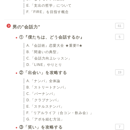
E.「支出の哲学」について
F.「FIRE」を目指す概念
61
男の"会話力"
①『僕たちは、どう会話するか』
5
A.『会話術』恋愛大全 ★重要!!★
B.「間違いの典型」
C.「会話力向上レッスン」
D.「LINE」やりとり
②「出会い」を攻略する
19
A.「ナンパ」全体論
B.「ストリートナンパ」
C.「バーナンパ」
D.「クラブナンパ」
E.「ステルスナンパ」
F.「リアルライフ（合コン・飲み会）」
G.「アポを組む方法」
③「笑い」を攻略する
7