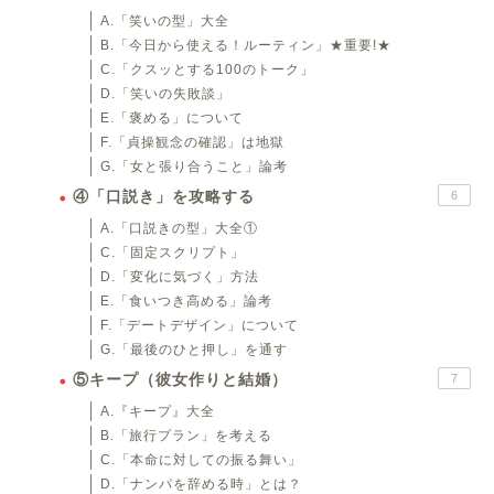
A.「笑いの型」大全
B.「今日から使える！ルーティン」★重要!★
C.「クスッとする100のトーク」
D.「笑いの失敗談」
E.「褒める」について
F.「貞操観念の確認」は地獄
G.「女と張り合うこと」論考
④「口説き」を攻略する
6
A.「口説きの型」大全①
C.「固定スクリプト」
D.「変化に気づく」方法
E.「食いつき高める」論考
F.「デートデザイン」について
G.「最後のひと押し」を通す
⑤キープ（彼女作りと結婚）
7
A.『キープ』大全
B.「旅行プラン」を考える
C.「本命に対しての振る舞い」
D.「ナンパを辞める時」とは？