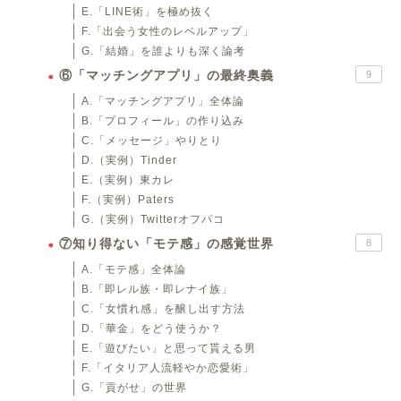
E.「LINE術」を極め抜く
F.「出会う女性のレベルアップ」
G.「結婚」を誰よりも深く論考
⑥「マッチングアプリ」の最終奥義
9
A.「マッチングアプリ」全体論
B.「プロフィール」の作り込み
C.「メッセージ」やりとり
D.（実例）Tinder
E.（実例）東カレ
F.（実例）Paters
G.（実例）Twitterオフパコ
⑦知り得ない「モテ感」の感覚世界
8
A.「モテ感」全体論
B.「即レル族・即レナイ族」
C.「女慣れ感」を醸し出す方法
D.「華金」をどう使うか？
E.「遊びたい」と思って貰える男
F.「イタリア人流軽やか恋愛術」
G.「貢がせ」の世界