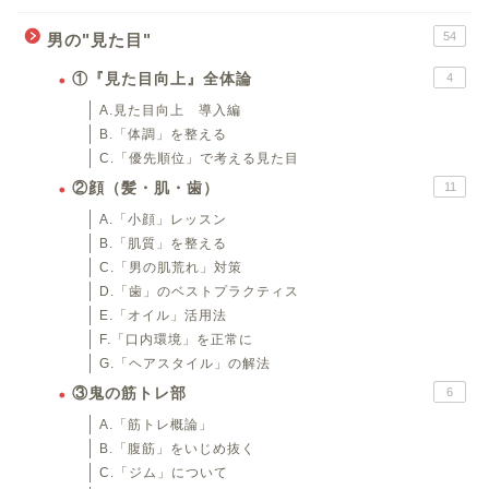
54
男の"見た目"
①『見た目向上』全体論
4
A.見た目向上 導入編
B.「体調」を整える
C.「優先順位」で考える見た目
②顔（髪・肌・歯）
11
A.「小顔」レッスン
B.「肌質」を整える
C.「男の肌荒れ」対策
D.「歯」のベストプラクティス
E.「オイル」活用法
F.「口内環境」を正常に
G.「ヘアスタイル」の解法
③鬼の筋トレ部
6
A.「筋トレ概論」
B.「腹筋」をいじめ抜く
C.「ジム」について