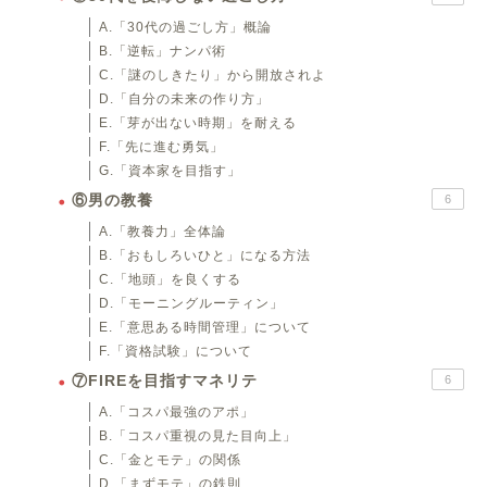
A.「30代の過ごし方」概論
B.「逆転」ナンパ術
C.「謎のしきたり」から開放されよ
D.「自分の未来の作り方」
E.「芽が出ない時期」を耐える
F.「先に進む勇気」
G.「資本家を目指す」
⑥男の教養
6
A.「教養力」全体論
B.「おもしろいひと」になる方法
C.「地頭」を良くする
D.「モーニングルーティン」
E.「意思ある時間管理」について
F.「資格試験」について
⑦FIREを目指すマネリテ
6
A.「コスパ最強のアポ」
B.「コスパ重視の見た目向上」
C.「金とモテ」の関係
D.「まずモテ」の鉄則