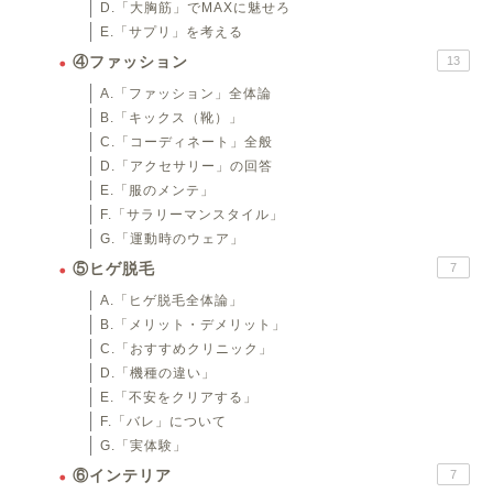
D.「大胸筋」でMAXに魅せろ
E.「サプリ」を考える
④ファッション
13
A.「ファッション」全体論
B.「キックス（靴）」
C.「コーディネート」全般
D.「アクセサリー」の回答
E.「服のメンテ」
F.「サラリーマンスタイル」
G.「運動時のウェア」
⑤ヒゲ脱毛
7
A.「ヒゲ脱毛全体論」
B.「メリット・デメリット」
C.「おすすめクリニック」
D.「機種の違い」
E.「不安をクリアする」
F.「バレ」について
G.「実体験」
⑥インテリア
7