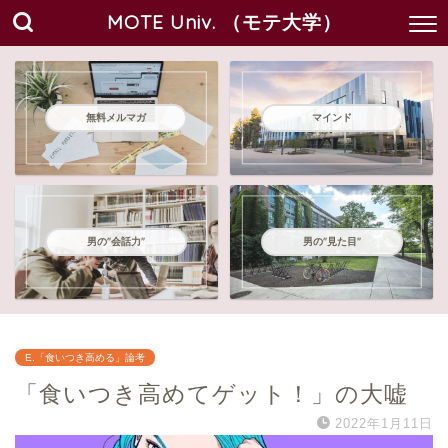
MOTE Univ. （モテ大学）
無料メルマガ
マインド
男の"会話力"
男の"見た目"
E.「食いつき高める」論考
「食いつき高めてゲット！」の大嘘
2022年1月11日