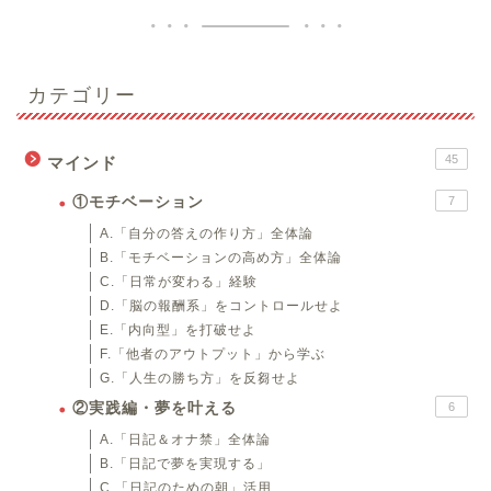
カテゴリー
45
マインド
①モチベーション
7
A.「自分の答えの作り方」全体論
B.「モチベーションの高め方」全体論
C.「日常が変わる」経験
D.「脳の報酬系」をコントロールせよ
E.「内向型」を打破せよ
F.「他者のアウトプット」から学ぶ
G.「人生の勝ち方」を反芻せよ
②実践編・夢を叶える
6
A.「日記＆オナ禁」全体論
B.「日記で夢を実現する」
C.「日記のための朝」活用