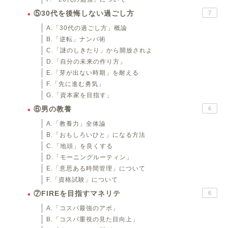
⑤30代を後悔しない過ごし方
7
A.「30代の過ごし方」概論
B.「逆転」ナンパ術
C.「謎のしきたり」から開放されよ
D.「自分の未来の作り方」
E.「芽が出ない時期」を耐える
F.「先に進む勇気」
G.「資本家を目指す」
⑥男の教養
6
A.「教養力」全体論
B.「おもしろいひと」になる方法
C.「地頭」を良くする
D.「モーニングルーティン」
E.「意思ある時間管理」について
F.「資格試験」について
⑦FIREを目指すマネリテ
6
A.「コスパ最強のアポ」
B.「コスパ重視の見た目向上」