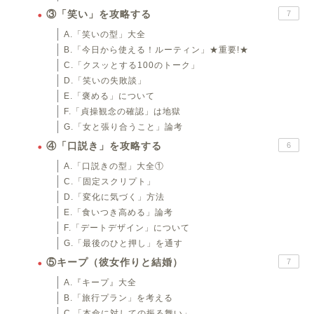
③「笑い」を攻略する
7
A.「笑いの型」大全
B.「今日から使える！ルーティン」★重要!★
C.「クスッとする100のトーク」
D.「笑いの失敗談」
E.「褒める」について
F.「貞操観念の確認」は地獄
G.「女と張り合うこと」論考
④「口説き」を攻略する
6
A.「口説きの型」大全①
C.「固定スクリプト」
D.「変化に気づく」方法
E.「食いつき高める」論考
F.「デートデザイン」について
G.「最後のひと押し」を通す
⑤キープ（彼女作りと結婚）
7
A.『キープ』大全
B.「旅行プラン」を考える
C.「本命に対しての振る舞い」