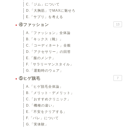
C.「ジム」について
D.「大胸筋」でMAXに魅せろ
E.「サプリ」を考える
④ファッション
13
A.「ファッション」全体論
B.「キックス（靴）」
C.「コーディネート」全般
D.「アクセサリー」の回答
E.「服のメンテ」
F.「サラリーマンスタイル」
G.「運動時のウェア」
⑤ヒゲ脱毛
7
A.「ヒゲ脱毛全体論」
B.「メリット・デメリット」
C.「おすすめクリニック」
D.「機種の違い」
E.「不安をクリアする」
F.「バレ」について
G.「実体験」