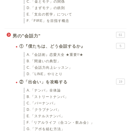
C.「金とモテ」の関係
D.「まずモテ」の鉄則
E.「支出の哲学」について
F.「FIRE」を目指す概念
61
男の"会話力"
①『僕たちは、どう会話するか』
5
A.『会話術』恋愛大全 ★重要!!★
B.「間違いの典型」
C.「会話力向上レッスン」
D.「LINE」やりとり
②「出会い」を攻略する
19
A.「ナンパ」全体論
B.「ストリートナンパ」
C.「バーナンパ」
D.「クラブナンパ」
E.「ステルスナンパ」
F.「リアルライフ（合コン・飲み会）」
G.「アポを組む方法」