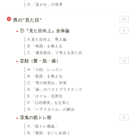
G.「貢がせ」の世界
54
男の"見た目"
①『見た目向上』全体論
4
A.見た目向上 導入編
B.「体調」を整える
C.「優先順位」で考える見た目
②顔（髪・肌・歯）
11
A.「小顔」レッスン
B.「肌質」を整える
C.「男の肌荒れ」対策
D.「歯」のベストプラクティス
E.「オイル」活用法
F.「口内環境」を正常に
G.「ヘアスタイル」の解法
③鬼の筋トレ部
6
A.「筋トレ概論」
B.「腹筋」をいじめ抜く