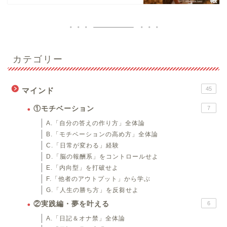
カテゴリー
45
マインド
①モチベーション
7
A.「自分の答えの作り方」全体論
B.「モチベーションの高め方」全体論
C.「日常が変わる」経験
D.「脳の報酬系」をコントロールせよ
E.「内向型」を打破せよ
F.「他者のアウトプット」から学ぶ
G.「人生の勝ち方」を反芻せよ
②実践編・夢を叶える
6
A.「日記＆オナ禁」全体論