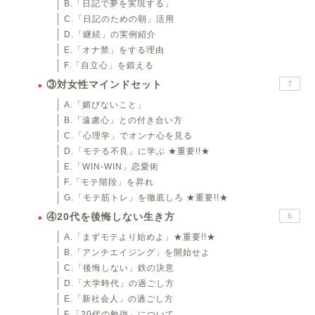
B.「日記で夢を実現する」
C.「日記のための朝」活用
D.「継続」の実例紹介
E.「オナ禁」をする理由
F.「自立心」を鍛える
③対女性マインドセット
7
A.「媚びないこと」
B.「遠慮心」との付き合い方
C.「心理学」でオンナ心を見る
D.「モテる不良」に学ぶ ★重要!!★
E.「WIN-WIN」恋愛術
F.「モテ階段」を昇れ
G.「モテ筋トレ」を徹底しろ ★重要!!★
④20代を後悔しない生き方
6
A.「まずモテより始めよ」★重要!!★
B.「アンチエイジング」を開始せよ
C.「後悔しない」鉄の決意
D.「大学時代」の過ごし方
E.「新社会人」の過ごし方
F.「20代の勉強」について