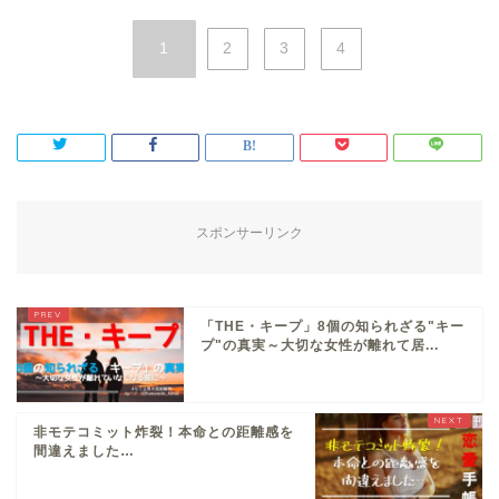
1
2
3
4
スポンサーリンク
「THE・キープ」8個の知られざる"キー
プ"の真実～大切な女性が離れて居...
非モテコミット炸裂！本命との距離感を
間違えました…