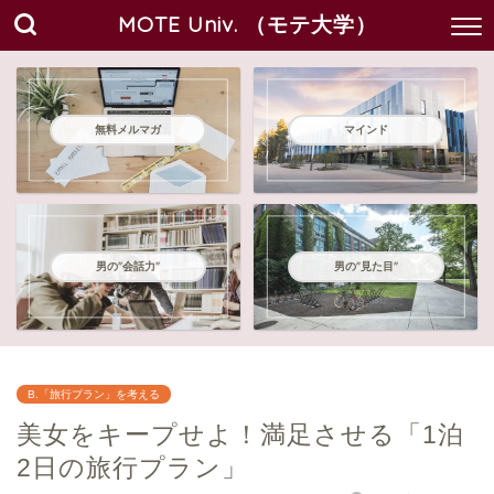
MOTE Univ. （モテ大学）
無料メルマガ
マインド
男の"会話力"
男の"見た目"
B.「旅行プラン」を考える
美女をキープせよ！満足させる「1泊
2日の旅行プラン」