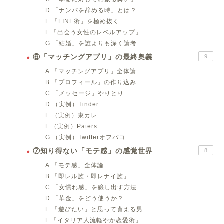
D.「ナンパを辞める時」とは？
E.「LINE術」を極め抜く
F.「出会う女性のレベルアップ」
G.「結婚」を誰よりも深く論考
⑥「マッチングアプリ」の最終奥義
9
A.「マッチングアプリ」全体論
B.「プロフィール」の作り込み
C.「メッセージ」やりとり
D.（実例）Tinder
E.（実例）東カレ
F.（実例）Paters
G.（実例）Twitterオフパコ
⑦知り得ない「モテ感」の感覚世界
8
A.「モテ感」全体論
B.「即レル族・即レナイ族」
C.「女慣れ感」を醸し出す方法
D.「華金」をどう使うか？
E.「遊びたい」と思って貰える男
F.「イタリア人流軽やか恋愛術」