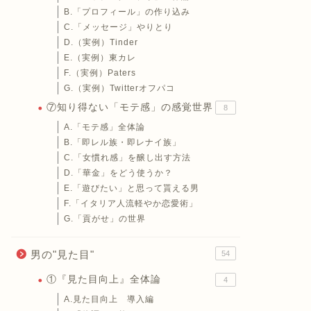
B.「プロフィール」の作り込み
C.「メッセージ」やりとり
D.（実例）Tinder
E.（実例）東カレ
F.（実例）Paters
G.（実例）Twitterオフパコ
⑦知り得ない「モテ感」の感覚世界
8
A.「モテ感」全体論
B.「即レル族・即レナイ族」
C.「女慣れ感」を醸し出す方法
D.「華金」をどう使うか？
E.「遊びたい」と思って貰える男
F.「イタリア人流軽やか恋愛術」
G.「貢がせ」の世界
男の"見た目"
54
①『見た目向上』全体論
4
A.見た目向上 導入編