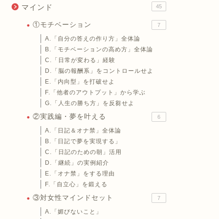
マインド
45
①モチベーション
7
A.「自分の答えの作り方」全体論
B.「モチベーションの高め方」全体論
C.「日常が変わる」経験
D.「脳の報酬系」をコントロールせよ
E.「内向型」を打破せよ
F.「他者のアウトプット」から学ぶ
G.「人生の勝ち方」を反芻せよ
②実践編・夢を叶える
6
A.「日記＆オナ禁」全体論
B.「日記で夢を実現する」
C.「日記のための朝」活用
D.「継続」の実例紹介
E.「オナ禁」をする理由
F.「自立心」を鍛える
③対女性マインドセット
7
A.「媚びないこと」