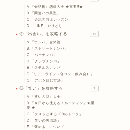
A.『会話術』恋愛大全 ★重要!!★
B.「間違いの典型」
C.「会話力向上レッスン」
D.「LINE」やりとり
②「出会い」を攻略する
19
A.「ナンパ」全体論
B.「ストリートナンパ」
C.「バーナンパ」
D.「クラブナンパ」
E.「ステルスナンパ」
F.「リアルライフ（合コン・飲み会）」
G.「アポを組む方法」
③「笑い」を攻略する
7
A.「笑いの型」大全
B.「今日から使える！ルーティン」★重
要!★
C.「クスッとする100のトーク」
D.「笑いの失敗談」
E.「褒める」について