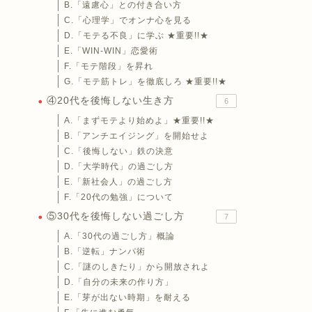
B.「遠慮心」との付き合い方
C.「心理学」でオンナ心を見る
D.「モテる不良」に学ぶ ★重要!!★
E.「WIN-WIN」恋愛術
F.「モテ階段」を昇れ
G.「モテ筋トレ」を徹底しろ ★重要!!★
④20代を後悔しない生き方
6
A.「まずモテより始めよ」★重要!!★
B.「アンチエイジング」を開始せよ
C.「後悔しない」鉄の決意
D.「大学時代」の過ごし方
E.「新社会人」の過ごし方
F.「20代の勉強」について
⑤30代を後悔しない過ごし方
7
A.「30代の過ごし方」概論
B.「逆転」ナンパ術
C.「謎のしきたり」から開放されよ
D.「自分の未来の作り方」
E.「芽が出ない時期」を耐える