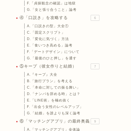
F.「貞操観念の確認」は地獄
G.「女と張り合うこと」論考
④「口説き」を攻略する
6
A.「口説きの型」大全①
C.「固定スクリプト」
D.「変化に気づく」方法
E.「食いつき高める」論考
F.「デートデザイン」について
G.「最後のひと押し」を通す
⑤キープ（彼女作りと結婚）
7
A.『キープ』大全
B.「旅行プラン」を考える
C.「本命に対しての振る舞い」
D.「ナンパを辞める時」とは？
E.「LINE術」を極め抜く
F.「出会う女性のレベルアップ」
G.「結婚」を誰よりも深く論考
⑥「マッチングアプリ」の最終奥義
9
A.「マッチングアプリ」全体論