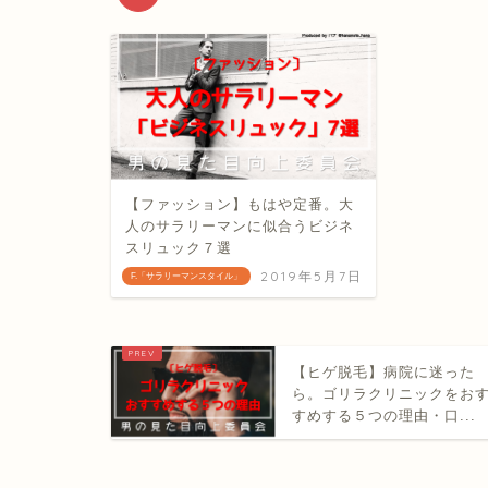
【ファッション】もはや定番。大
人のサラリーマンに似合うビジネ
スリュック７選
2019年5月7日
F.「サラリーマンスタイル」
【ヒゲ脱毛】病院に迷った
ら。ゴリラクリニックをお
すめする５つの理由・口...