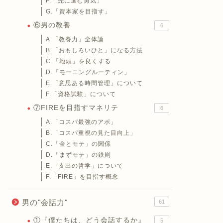
F.「先に進む勇気」
G.「資本家を目指す」
⑥男の教養
6
A.「教養力」全体論
B.「おもしろいひと」になる方法
C.「地頭」を良くする
D.「モーニングルーティン」
E.「意思ある時間管理」について
F.「資格試験」について
⑦FIREを目指すマネリテ
6
A.「コスパ最強のアポ」
B.「コスパ重視の見た目向上」
C.「金とモテ」の関係
D.「まずモテ」の鉄則
E.「支出の哲学」について
F.「FIRE」を目指す概念
男の"会話力"
61
①『僕たちは、どう会話するか』
5