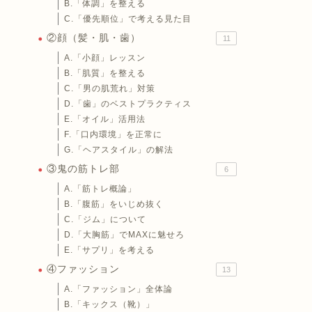
B.「体調」を整える
C.「優先順位」で考える見た目
②顔（髪・肌・歯）
11
A.「小顔」レッスン
B.「肌質」を整える
C.「男の肌荒れ」対策
D.「歯」のベストプラクティス
E.「オイル」活用法
F.「口内環境」を正常に
G.「ヘアスタイル」の解法
③鬼の筋トレ部
6
A.「筋トレ概論」
B.「腹筋」をいじめ抜く
C.「ジム」について
D.「大胸筋」でMAXに魅せろ
E.「サプリ」を考える
④ファッション
13
A.「ファッション」全体論
B.「キックス（靴）」