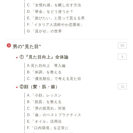
C.「女慣れ感」を醸し出す方法
D.「華金」をどう使うか？
E.「遊びたい」と思って貰える男
F.「イタリア人流軽やか恋愛術」
G.「貢がせ」の世界
54
男の"見た目"
①『見た目向上』全体論
4
A.見た目向上 導入編
B.「体調」を整える
C.「優先順位」で考える見た目
②顔（髪・肌・歯）
11
A.「小顔」レッスン
B.「肌質」を整える
C.「男の肌荒れ」対策
D.「歯」のベストプラクティス
E.「オイル」活用法
F.「口内環境」を正常に