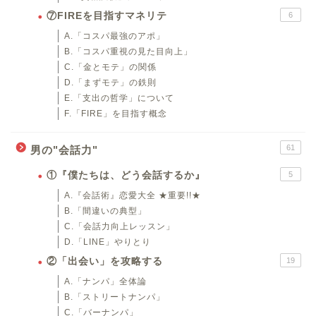
⑦FIREを目指すマネリテ
6
A.「コスパ最強のアポ」
B.「コスパ重視の見た目向上」
C.「金とモテ」の関係
D.「まずモテ」の鉄則
E.「支出の哲学」について
F.「FIRE」を目指す概念
61
男の"会話力"
①『僕たちは、どう会話するか』
5
A.『会話術』恋愛大全 ★重要!!★
B.「間違いの典型」
C.「会話力向上レッスン」
D.「LINE」やりとり
②「出会い」を攻略する
19
A.「ナンパ」全体論
B.「ストリートナンパ」
C.「バーナンパ」