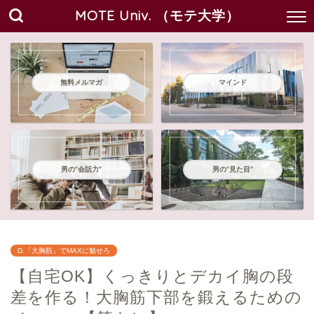
MOTE Univ. （モテ大学）
無料メルマガ
マインド
男の"会話力"
男の"見た目"
D.「大胸筋」でMAXに魅せろ
【自宅OK】くっきりとデカイ胸の段
差を作る！大胸筋下部を鍛えるための