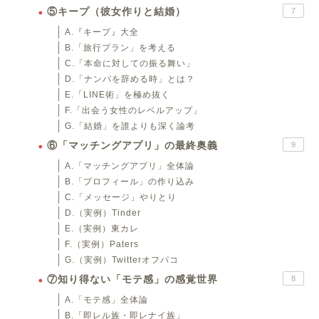
⑤キープ（彼女作りと結婚）
7
A.『キープ』大全
B.「旅行プラン」を考える
C.「本命に対しての振る舞い」
D.「ナンパを辞める時」とは？
E.「LINE術」を極め抜く
F.「出会う女性のレベルアップ」
G.「結婚」を誰よりも深く論考
⑥「マッチングアプリ」の最終奥義
9
A.「マッチングアプリ」全体論
B.「プロフィール」の作り込み
C.「メッセージ」やりとり
D.（実例）Tinder
E.（実例）東カレ
F.（実例）Paters
G.（実例）Twitterオフパコ
⑦知り得ない「モテ感」の感覚世界
8
A.「モテ感」全体論
B.「即レル族・即レナイ族」