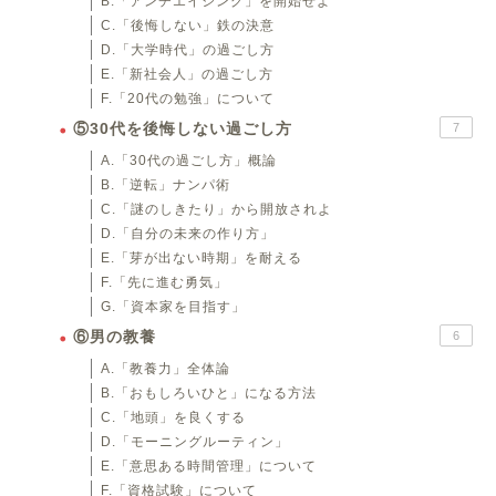
B.「アンチエイジング」を開始せよ
C.「後悔しない」鉄の決意
D.「大学時代」の過ごし方
E.「新社会人」の過ごし方
F.「20代の勉強」について
⑤30代を後悔しない過ごし方
7
A.「30代の過ごし方」概論
B.「逆転」ナンパ術
C.「謎のしきたり」から開放されよ
D.「自分の未来の作り方」
E.「芽が出ない時期」を耐える
F.「先に進む勇気」
G.「資本家を目指す」
⑥男の教養
6
A.「教養力」全体論
B.「おもしろいひと」になる方法
C.「地頭」を良くする
D.「モーニングルーティン」
E.「意思ある時間管理」について
F.「資格試験」について