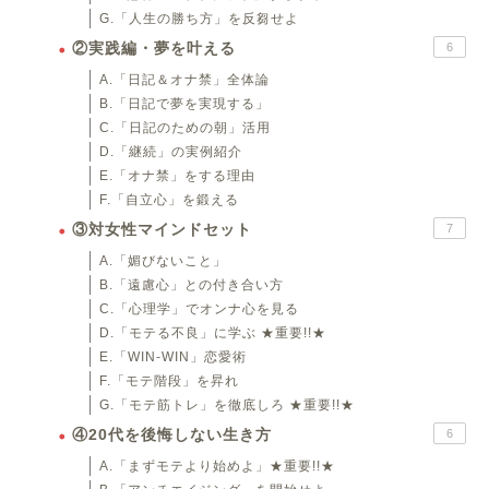
G.「人生の勝ち方」を反芻せよ
②実践編・夢を叶える
6
A.「日記＆オナ禁」全体論
B.「日記で夢を実現する」
C.「日記のための朝」活用
D.「継続」の実例紹介
E.「オナ禁」をする理由
F.「自立心」を鍛える
③対女性マインドセット
7
A.「媚びないこと」
B.「遠慮心」との付き合い方
C.「心理学」でオンナ心を見る
D.「モテる不良」に学ぶ ★重要!!★
E.「WIN-WIN」恋愛術
F.「モテ階段」を昇れ
G.「モテ筋トレ」を徹底しろ ★重要!!★
④20代を後悔しない生き方
6
A.「まずモテより始めよ」★重要!!★