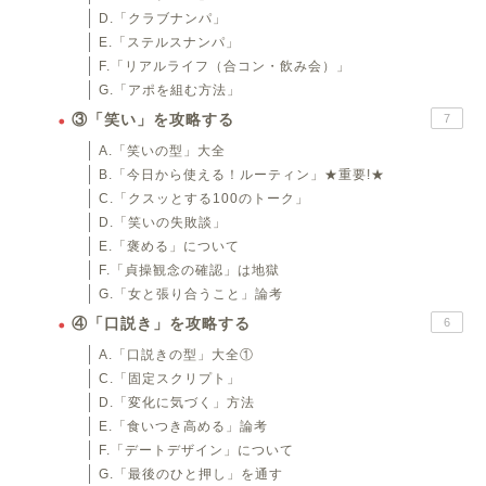
D.「クラブナンパ」
E.「ステルスナンパ」
F.「リアルライフ（合コン・飲み会）」
G.「アポを組む方法」
③「笑い」を攻略する
7
A.「笑いの型」大全
B.「今日から使える！ルーティン」★重要!★
C.「クスッとする100のトーク」
D.「笑いの失敗談」
E.「褒める」について
F.「貞操観念の確認」は地獄
G.「女と張り合うこと」論考
④「口説き」を攻略する
6
A.「口説きの型」大全①
C.「固定スクリプト」
D.「変化に気づく」方法
E.「食いつき高める」論考
F.「デートデザイン」について
G.「最後のひと押し」を通す