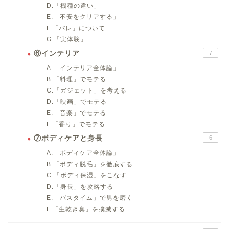
D.「機種の違い」
E.「不安をクリアする」
F.「バレ」について
G.「実体験」
⑥インテリア
7
A.「インテリア全体論」
B.「料理」でモテる
C.「ガジェット」を考える
D.「映画」でモテる
E.「音楽」でモテる
F.「香り」でモテる
⑦ボディケアと身長
6
A.「ボディケア全体論」
B.「ボディ脱毛」を徹底する
C.「ボディ保湿」をこなす
D.「身長」を攻略する
E.「バスタイム」で男を磨く
F.「生乾き臭」を撲滅する