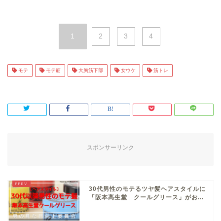
1
2
3
4
モテ
モテ筋
大胸筋下部
女ウケ
筋トレ
スポンサーリンク
30代男性のモテるツヤ髪ヘアスタイルに
「阪本高生堂 クールグリース」がお...