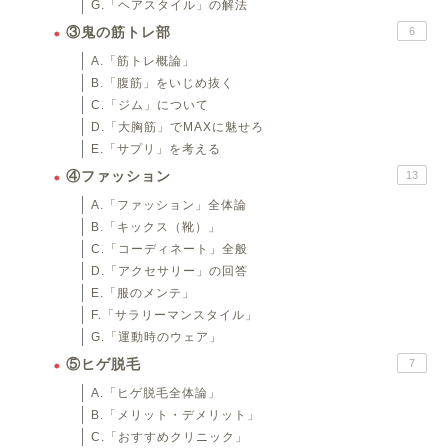
G.「ヘアスタイル」の解法
③鬼の筋トレ部
6
A.「筋トレ概論」
B.「腹筋」をいじめ抜く
C.「ジム」について
D.「大胸筋」でMAXに魅せろ
E.「サプリ」を考える
④ファッション
13
A.「ファッション」全体論
B.「キックス（靴）」
C.「コーディネート」全般
D.「アクセサリー」の回答
E.「服のメンテ」
F.「サラリーマンスタイル」
G.「運動時のウェア」
⑤ヒゲ脱毛
7
A.「ヒゲ脱毛全体論」
B.「メリット・デメリット」
C.「おすすめクリニック」