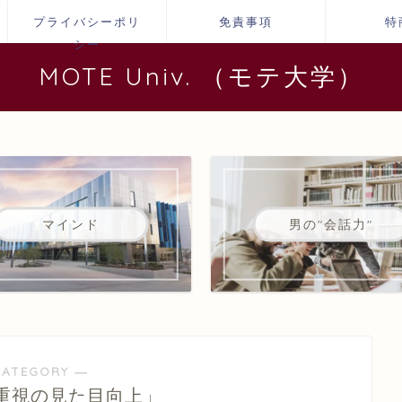
プライバシーポリ
免責事項
特
シー
MOTE Univ. （モテ大学）
マインド
男の"会話力"
CATEGORY ―
パ重視の見た目向上」