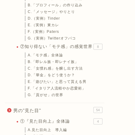
B.「プロフィール」の作り込み
C.「メッセージ」やりとり
D.（実例）Tinder
E.（実例）東カレ
F.（実例）Paters
G.（実例）Twitterオフパコ
⑦知り得ない「モテ感」の感覚世界
8
A.「モテ感」全体論
B.「即レル族・即レナイ族」
C.「女慣れ感」を醸し出す方法
D.「華金」をどう使うか？
E.「遊びたい」と思って貰える男
F.「イタリア人流軽やか恋愛術」
G.「貢がせ」の世界
男の"見た目"
54
①『見た目向上』全体論
4
A.見た目向上 導入編