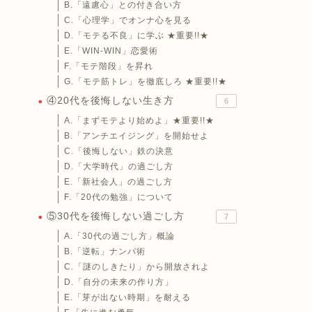
B.「遠慮心」との付き合い方
C.「心理学」でオンナ心を見る
D.「モテる不良」に学ぶ ★重要!!★
E.「WIN-WIN」恋愛術
F.「モテ階段」を昇れ
G.「モテ筋トレ」を徹底しろ ★重要!!★
④20代を後悔しない生き方
6
A.「まずモテより始めよ」★重要!!★
B.「アンチエイジング」を開始せよ
C.「後悔しない」鉄の決意
D.「大学時代」の過ごし方
E.「新社会人」の過ごし方
F.「20代の勉強」について
⑤30代を後悔しない過ごし方
7
A.「30代の過ごし方」概論
B.「逆転」ナンパ術
C.「謎のしきたり」から開放されよ
D.「自分の未来の作り方」
E.「芽が出ない時期」を耐える