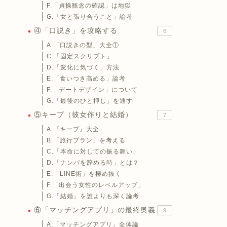
F.「貞操観念の確認」は地獄
G.「女と張り合うこと」論考
④「口説き」を攻略する
6
A.「口説きの型」大全①
C.「固定スクリプト」
D.「変化に気づく」方法
E.「食いつき高める」論考
F.「デートデザイン」について
G.「最後のひと押し」を通す
⑤キープ（彼女作りと結婚）
7
A.『キープ』大全
B.「旅行プラン」を考える
C.「本命に対しての振る舞い」
D.「ナンパを辞める時」とは？
E.「LINE術」を極め抜く
F.「出会う女性のレベルアップ」
G.「結婚」を誰よりも深く論考
⑥「マッチングアプリ」の最終奥義
9
A.「マッチングアプリ」全体論