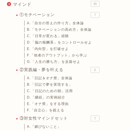
マインド
45
①モチベーション
7
A.「自分の答えの作り方」全体論
B.「モチベーションの高め方」全体論
C.「日常が変わる」経験
D.「脳の報酬系」をコントロールせよ
E.「内向型」を打破せよ
F.「他者のアウトプット」から学ぶ
G.「人生の勝ち方」を反芻せよ
②実践編・夢を叶える
6
A.「日記＆オナ禁」全体論
B.「日記で夢を実現する」
C.「日記のための朝」活用
D.「継続」の実例紹介
E.「オナ禁」をする理由
F.「自立心」を鍛える
③対女性マインドセット
7
A.「媚びないこと」