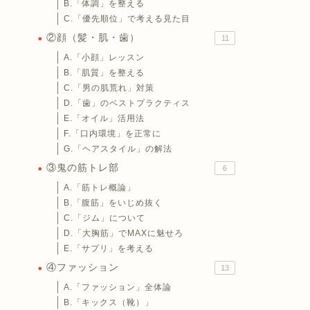
B.「体調」を整える
C.「優先順位」で考える見た目
②顔（髪・肌・歯）
11
A.「小顔」レッスン
B.「肌質」を整える
C.「男の肌荒れ」対策
D.「歯」のベストプラクティス
E.「オイル」活用法
F.「口内環境」を正常に
G.「ヘアスタイル」の解法
③鬼の筋トレ部
6
A.「筋トレ概論」
B.「腹筋」をいじめ抜く
C.「ジム」について
D.「大胸筋」でMAXに魅せろ
E.「サプリ」を考える
④ファッション
13
A.「ファッション」全体論
B.「キックス（靴）」