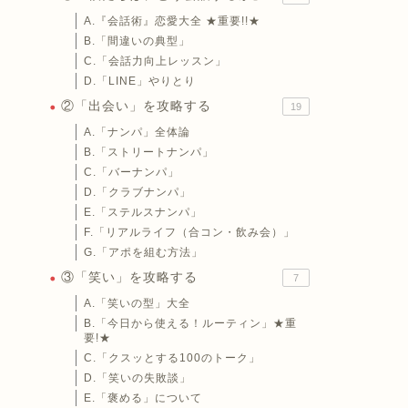
A.『会話術』恋愛大全 ★重要!!★
B.「間違いの典型」
C.「会話力向上レッスン」
D.「LINE」やりとり
②「出会い」を攻略する
19
A.「ナンパ」全体論
B.「ストリートナンパ」
C.「バーナンパ」
D.「クラブナンパ」
E.「ステルスナンパ」
F.「リアルライフ（合コン・飲み会）」
G.「アポを組む方法」
③「笑い」を攻略する
7
A.「笑いの型」大全
B.「今日から使える！ルーティン」★重
要!★
C.「クスッとする100のトーク」
D.「笑いの失敗談」
E.「褒める」について