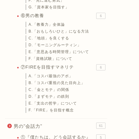
F.「先に進む勇気」
G.「資本家を目指す」
⑥男の教養
6
A.「教養力」全体論
B.「おもしろいひと」になる方法
C.「地頭」を良くする
D.「モーニングルーティン」
E.「意思ある時間管理」について
F.「資格試験」について
⑦FIREを目指すマネリテ
6
A.「コスパ最強のアポ」
B.「コスパ重視の見た目向上」
C.「金とモテ」の関係
D.「まずモテ」の鉄則
E.「支出の哲学」について
F.「FIRE」を目指す概念
男の"会話力"
61
①『僕たちは、どう会話するか』
5