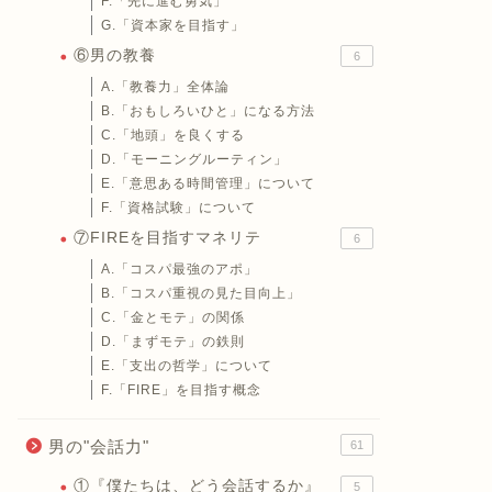
F.「先に進む勇気」
G.「資本家を目指す」
⑥男の教養
6
A.「教養力」全体論
B.「おもしろいひと」になる方法
C.「地頭」を良くする
D.「モーニングルーティン」
E.「意思ある時間管理」について
F.「資格試験」について
⑦FIREを目指すマネリテ
6
A.「コスパ最強のアポ」
B.「コスパ重視の見た目向上」
C.「金とモテ」の関係
D.「まずモテ」の鉄則
E.「支出の哲学」について
F.「FIRE」を目指す概念
男の"会話力"
61
①『僕たちは、どう会話するか』
5