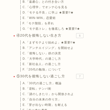
B.「遠慮心」との付き合い方
C.「心理学」でオンナ心を見る
D.「モテる不良」に学ぶ ★重要!!★
E.「WIN-WIN」恋愛術
F.「モテ階段」を昇れ
G.「モテ筋トレ」を徹底しろ ★重要!!★
④20代を後悔しない生き方
6
A.「まずモテより始めよ」★重要!!★
B.「アンチエイジング」を開始せよ
C.「後悔しない」鉄の決意
D.「大学時代」の過ごし方
E.「新社会人」の過ごし方
F.「20代の勉強」について
⑤30代を後悔しない過ごし方
7
A.「30代の過ごし方」概論
B.「逆転」ナンパ術
C.「謎のしきたり」から開放されよ
D.「自分の未来の作り方」
E.「芽が出ない時期」を耐える