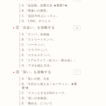
A.『会話術』恋愛大全 ★重要!!★
B.「間違いの典型」
C.「会話力向上レッスン」
D.「LINE」やりとり
②「出会い」を攻略する
19
A.「ナンパ」全体論
B.「ストリートナンパ」
C.「バーナンパ」
D.「クラブナンパ」
E.「ステルスナンパ」
F.「リアルライフ（合コン・飲み会）」
G.「アポを組む方法」
③「笑い」を攻略する
7
A.「笑いの型」大全
B.「今日から使える！ルーティン」★重
要!★
C.「クスッとする100のトーク」
D.「笑いの失敗談」
E.「褒める」について