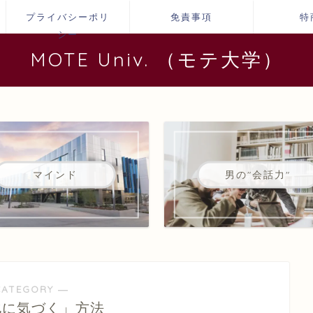
プライバシーポリ
免責事項
特
シー
MOTE Univ. （モテ大学）
マインド
男の"会話力"
CATEGORY ―
化に気づく」方法