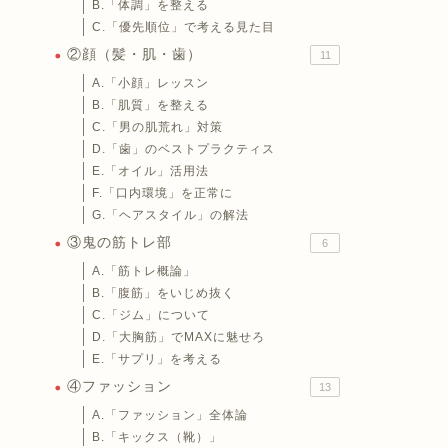
B.「体調」を整える
C.「優先順位」で考える見た目
②顔（髪・肌・歯）
11
A.「小顔」レッスン
B.「肌質」を整える
C.「男の肌荒れ」対策
D.「歯」のベストプラクティス
E.「オイル」活用法
F.「口内環境」を正常に
G.「ヘアスタイル」の解法
③鬼の筋トレ部
6
A.「筋トレ概論」
B.「腹筋」をいじめ抜く
C.「ジム」について
D.「大胸筋」でMAXに魅せろ
E.「サプリ」を考える
④ファッション
13
A.「ファッション」全体論
B.「キックス（靴）」