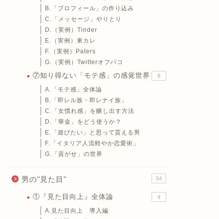
B.「プロフィール」の作り込み
C.「メッセージ」やりとり
D.（実例）Tinder
E.（実例）東カレ
F.（実例）Paters
G.（実例）Twitterオフパコ
⑦知り得ない「モテ感」の感覚世界
8
A.「モテ感」全体論
B.「即レル族・即レナイ族」
C.「女慣れ感」を醸し出す方法
D.「華金」をどう使うか？
E.「遊びたい」と思って貰える男
F.「イタリア人流軽やか恋愛術」
G.「貢がせ」の世界
男の"見た目"
54
①『見た目向上』全体論
4
A.見た目向上 導入編