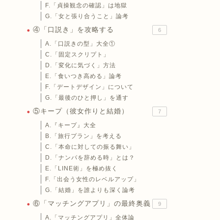
F.「貞操観念の確認」は地獄
G.「女と張り合うこと」論考
④「口説き」を攻略する
6
A.「口説きの型」大全①
C.「固定スクリプト」
D.「変化に気づく」方法
E.「食いつき高める」論考
F.「デートデザイン」について
G.「最後のひと押し」を通す
⑤キープ（彼女作りと結婚）
7
A.『キープ』大全
B.「旅行プラン」を考える
C.「本命に対しての振る舞い」
D.「ナンパを辞める時」とは？
E.「LINE術」を極め抜く
F.「出会う女性のレベルアップ」
G.「結婚」を誰よりも深く論考
⑥「マッチングアプリ」の最終奥義
9
A.「マッチングアプリ」全体論