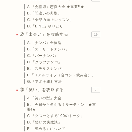
A.『会話術』恋愛大全 ★重要!!★
B.「間違いの典型」
C.「会話力向上レッスン」
D.「LINE」やりとり
②「出会い」を攻略する
19
A.「ナンパ」全体論
B.「ストリートナンパ」
C.「バーナンパ」
D.「クラブナンパ」
E.「ステルスナンパ」
F.「リアルライフ（合コン・飲み会）」
G.「アポを組む方法」
③「笑い」を攻略する
7
A.「笑いの型」大全
B.「今日から使える！ルーティン」★重
要!★
C.「クスッとする100のトーク」
D.「笑いの失敗談」
E.「褒める」について