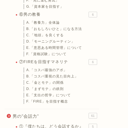
F.「先に進む勇気」
G.「資本家を目指す」
⑥男の教養
6
A.「教養力」全体論
B.「おもしろいひと」になる方法
C.「地頭」を良くする
D.「モーニングルーティン」
E.「意思ある時間管理」について
F.「資格試験」について
⑦FIREを目指すマネリテ
6
A.「コスパ最強のアポ」
B.「コスパ重視の見た目向上」
C.「金とモテ」の関係
D.「まずモテ」の鉄則
E.「支出の哲学」について
F.「FIRE」を目指す概念
男の"会話力"
61
①『僕たちは、どう会話するか』
5