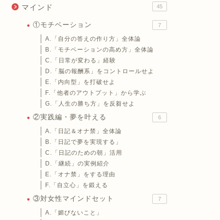
マインド
45
①モチベーション
7
A.「自分の答えの作り方」全体論
B.「モチベーションの高め方」全体論
C.「日常が変わる」経験
D.「脳の報酬系」をコントロールせよ
E.「内向型」を打破せよ
F.「他者のアウトプット」から学ぶ
G.「人生の勝ち方」を反芻せよ
②実践編・夢を叶える
6
A.「日記＆オナ禁」全体論
B.「日記で夢を実現する」
C.「日記のための朝」活用
D.「継続」の実例紹介
E.「オナ禁」をする理由
F.「自立心」を鍛える
③対女性マインドセット
7
A.「媚びないこと」