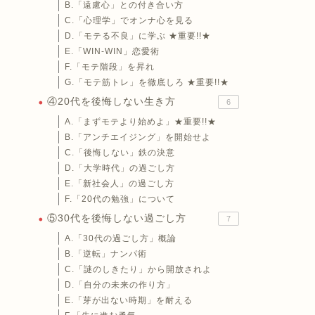
B.「遠慮心」との付き合い方
C.「心理学」でオンナ心を見る
D.「モテる不良」に学ぶ ★重要!!★
E.「WIN-WIN」恋愛術
F.「モテ階段」を昇れ
G.「モテ筋トレ」を徹底しろ ★重要!!★
④20代を後悔しない生き方
6
A.「まずモテより始めよ」★重要!!★
B.「アンチエイジング」を開始せよ
C.「後悔しない」鉄の決意
D.「大学時代」の過ごし方
E.「新社会人」の過ごし方
F.「20代の勉強」について
⑤30代を後悔しない過ごし方
7
A.「30代の過ごし方」概論
B.「逆転」ナンパ術
C.「謎のしきたり」から開放されよ
D.「自分の未来の作り方」
E.「芽が出ない時期」を耐える