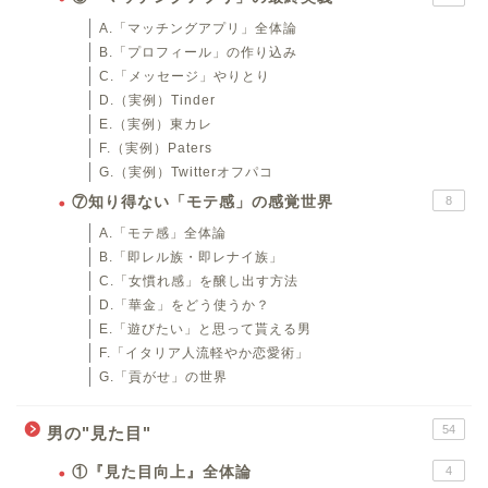
A.「マッチングアプリ」全体論
B.「プロフィール」の作り込み
C.「メッセージ」やりとり
D.（実例）Tinder
E.（実例）東カレ
F.（実例）Paters
G.（実例）Twitterオフパコ
⑦知り得ない「モテ感」の感覚世界
8
A.「モテ感」全体論
B.「即レル族・即レナイ族」
C.「女慣れ感」を醸し出す方法
D.「華金」をどう使うか？
E.「遊びたい」と思って貰える男
F.「イタリア人流軽やか恋愛術」
G.「貢がせ」の世界
54
男の"見た目"
①『見た目向上』全体論
4