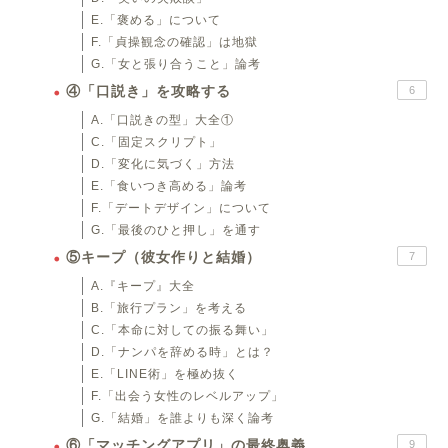
E.「褒める」について
F.「貞操観念の確認」は地獄
G.「女と張り合うこと」論考
④「口説き」を攻略する
6
A.「口説きの型」大全①
C.「固定スクリプト」
D.「変化に気づく」方法
E.「食いつき高める」論考
F.「デートデザイン」について
G.「最後のひと押し」を通す
⑤キープ（彼女作りと結婚）
7
A.『キープ』大全
B.「旅行プラン」を考える
C.「本命に対しての振る舞い」
D.「ナンパを辞める時」とは？
E.「LINE術」を極め抜く
F.「出会う女性のレベルアップ」
G.「結婚」を誰よりも深く論考
⑥「マッチングアプリ」の最終奥義
9