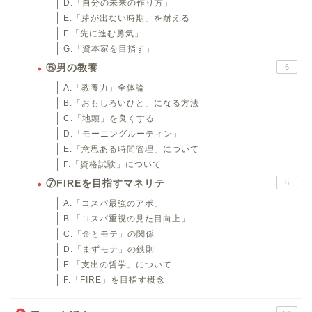
D.「自分の未来の作り方」
E.「芽が出ない時期」を耐える
F.「先に進む勇気」
G.「資本家を目指す」
⑥男の教養
6
A.「教養力」全体論
B.「おもしろいひと」になる方法
C.「地頭」を良くする
D.「モーニングルーティン」
E.「意思ある時間管理」について
F.「資格試験」について
⑦FIREを目指すマネリテ
6
A.「コスパ最強のアポ」
B.「コスパ重視の見た目向上」
C.「金とモテ」の関係
D.「まずモテ」の鉄則
E.「支出の哲学」について
F.「FIRE」を目指す概念