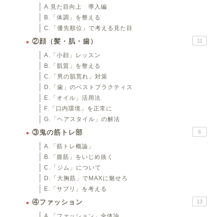
A.見た目向上 導入編
B.「体調」を整える
C.「優先順位」で考える見た目
②顔（髪・肌・歯）
11
A.「小顔」レッスン
B.「肌質」を整える
C.「男の肌荒れ」対策
D.「歯」のベストプラクティス
E.「オイル」活用法
F.「口内環境」を正常に
G.「ヘアスタイル」の解法
③鬼の筋トレ部
6
A.「筋トレ概論」
B.「腹筋」をいじめ抜く
C.「ジム」について
D.「大胸筋」でMAXに魅せろ
E.「サプリ」を考える
④ファッション
13
A.「ファッション」全体論