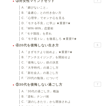
③対女性マインドセット
7
A.「媚びないこと」
B.「遠慮心」との付き合い方
C.「心理学」でオンナ心を見る
D.「モテる不良」に学ぶ ★重要!!★
E.「WIN-WIN」恋愛術
F.「モテ階段」を昇れ
G.「モテ筋トレ」を徹底しろ ★重要!!★
④20代を後悔しない生き方
6
A.「まずモテより始めよ」★重要!!★
B.「アンチエイジング」を開始せよ
C.「後悔しない」鉄の決意
D.「大学時代」の過ごし方
E.「新社会人」の過ごし方
F.「20代の勉強」について
⑤30代を後悔しない過ごし方
7
A.「30代の過ごし方」概論
B.「逆転」ナンパ術
C.「謎のしきたり」から開放されよ