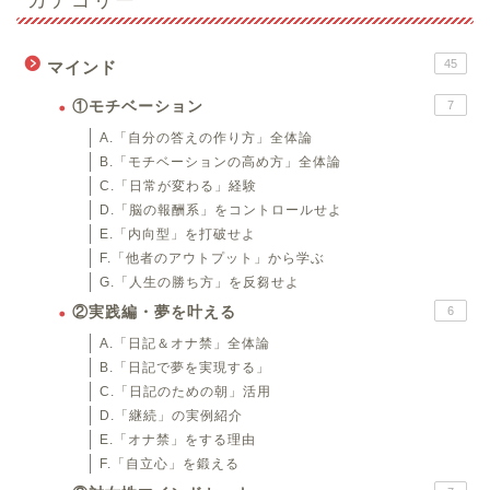
45
マインド
①モチベーション
7
A.「自分の答えの作り方」全体論
B.「モチベーションの高め方」全体論
C.「日常が変わる」経験
D.「脳の報酬系」をコントロールせよ
E.「内向型」を打破せよ
F.「他者のアウトプット」から学ぶ
G.「人生の勝ち方」を反芻せよ
②実践編・夢を叶える
6
A.「日記＆オナ禁」全体論
B.「日記で夢を実現する」
C.「日記のための朝」活用
D.「継続」の実例紹介
E.「オナ禁」をする理由
F.「自立心」を鍛える