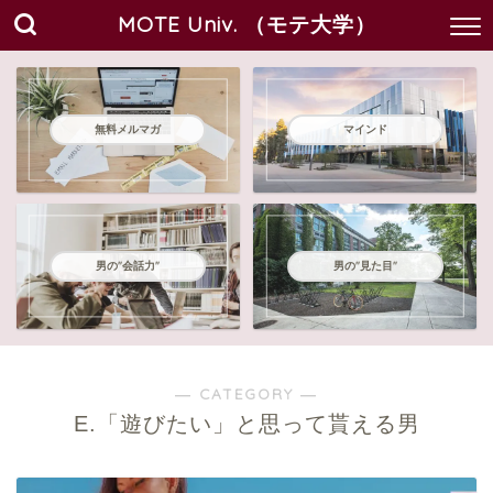
MOTE Univ. （モテ大学）
無料メルマガ
マインド
男の"会話力"
男の"見た目"
― CATEGORY ―
E.「遊びたい」と思って貰える男