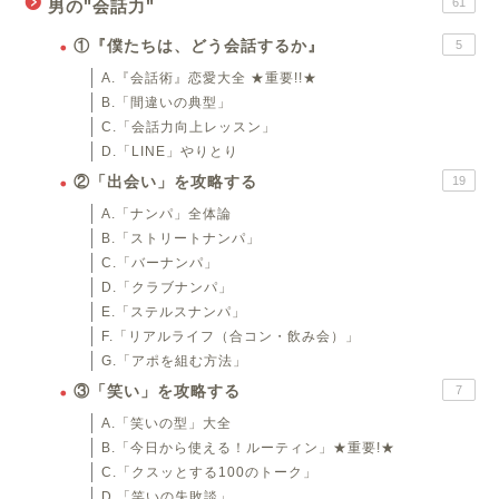
61
男の"会話力"
①『僕たちは、どう会話するか』
5
A.『会話術』恋愛大全 ★重要!!★
B.「間違いの典型」
C.「会話力向上レッスン」
D.「LINE」やりとり
②「出会い」を攻略する
19
A.「ナンパ」全体論
B.「ストリートナンパ」
C.「バーナンパ」
D.「クラブナンパ」
E.「ステルスナンパ」
F.「リアルライフ（合コン・飲み会）」
G.「アポを組む方法」
③「笑い」を攻略する
7
A.「笑いの型」大全
B.「今日から使える！ルーティン」★重要!★
C.「クスッとする100のトーク」
D.「笑いの失敗談」