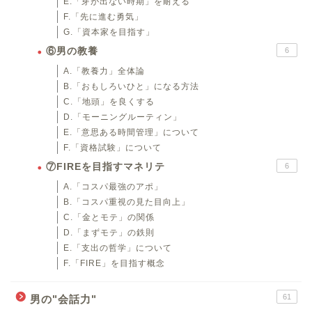
E.「芽が出ない時期」を耐える
F.「先に進む勇気」
G.「資本家を目指す」
⑥男の教養
6
A.「教養力」全体論
B.「おもしろいひと」になる方法
C.「地頭」を良くする
D.「モーニングルーティン」
E.「意思ある時間管理」について
F.「資格試験」について
⑦FIREを目指すマネリテ
6
A.「コスパ最強のアポ」
B.「コスパ重視の見た目向上」
C.「金とモテ」の関係
D.「まずモテ」の鉄則
E.「支出の哲学」について
F.「FIRE」を目指す概念
61
男の"会話力"