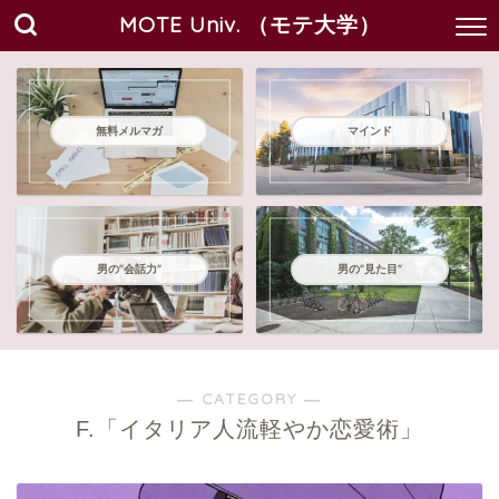
MOTE Univ. （モテ大学）
無料メルマガ
マインド
男の"会話力"
男の"見た目"
― CATEGORY ―
F.「イタリア人流軽やか恋愛術」