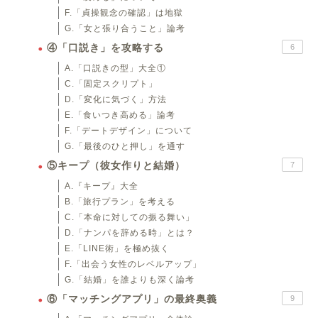
F.「貞操観念の確認」は地獄
G.「女と張り合うこと」論考
④「口説き」を攻略する
6
A.「口説きの型」大全①
C.「固定スクリプト」
D.「変化に気づく」方法
E.「食いつき高める」論考
F.「デートデザイン」について
G.「最後のひと押し」を通す
⑤キープ（彼女作りと結婚）
7
A.『キープ』大全
B.「旅行プラン」を考える
C.「本命に対しての振る舞い」
D.「ナンパを辞める時」とは？
E.「LINE術」を極め抜く
F.「出会う女性のレベルアップ」
G.「結婚」を誰よりも深く論考
⑥「マッチングアプリ」の最終奥義
9