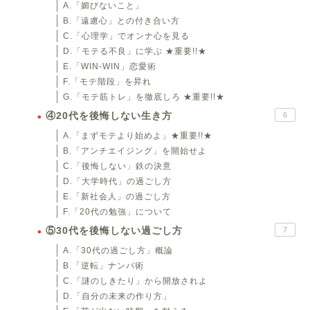
A.「媚びないこと」
B.「遠慮心」との付き合い方
C.「心理学」でオンナ心を見る
D.「モテる不良」に学ぶ ★重要!!★
E.「WIN-WIN」恋愛術
F.「モテ階段」を昇れ
G.「モテ筋トレ」を徹底しろ ★重要!!★
④20代を後悔しない生き方
6
A.「まずモテより始めよ」★重要!!★
B.「アンチエイジング」を開始せよ
C.「後悔しない」鉄の決意
D.「大学時代」の過ごし方
E.「新社会人」の過ごし方
F.「20代の勉強」について
⑤30代を後悔しない過ごし方
7
A.「30代の過ごし方」概論
B.「逆転」ナンパ術
C.「謎のしきたり」から開放されよ
D.「自分の未来の作り方」