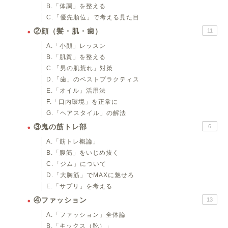
B.「体調」を整える
C.「優先順位」で考える見た目
②顔（髪・肌・歯）
11
A.「小顔」レッスン
B.「肌質」を整える
C.「男の肌荒れ」対策
D.「歯」のベストプラクティス
E.「オイル」活用法
F.「口内環境」を正常に
G.「ヘアスタイル」の解法
③鬼の筋トレ部
6
A.「筋トレ概論」
B.「腹筋」をいじめ抜く
C.「ジム」について
D.「大胸筋」でMAXに魅せろ
E.「サプリ」を考える
④ファッション
13
A.「ファッション」全体論
B.「キックス（靴）」