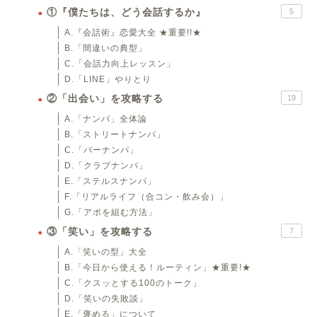
①『僕たちは、どう会話するか』
5
A.『会話術』恋愛大全 ★重要!!★
B.「間違いの典型」
C.「会話力向上レッスン」
D.「LINE」やりとり
②「出会い」を攻略する
19
A.「ナンパ」全体論
B.「ストリートナンパ」
C.「バーナンパ」
D.「クラブナンパ」
E.「ステルスナンパ」
F.「リアルライフ（合コン・飲み会）」
G.「アポを組む方法」
③「笑い」を攻略する
7
A.「笑いの型」大全
B.「今日から使える！ルーティン」★重要!★
C.「クスッとする100のトーク」
D.「笑いの失敗談」
E.「褒める」について