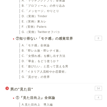
A.「マッチングアプリ」全体論
B.「プロフィール」の作り込み
C.「メッセージ」やりとり
D.（実例）Tinder
E.（実例）東カレ
F.（実例）Paters
G.（実例）Twitterオフパコ
⑦知り得ない「モテ感」の感覚世界
8
A.「モテ感」全体論
B.「即レル族・即レナイ族」
C.「女慣れ感」を醸し出す方法
D.「華金」をどう使うか？
E.「遊びたい」と思って貰える男
F.「イタリア人流軽やか恋愛術」
G.「貢がせ」の世界
54
男の"見た目"
①『見た目向上』全体論
4
A.見た目向上 導入編