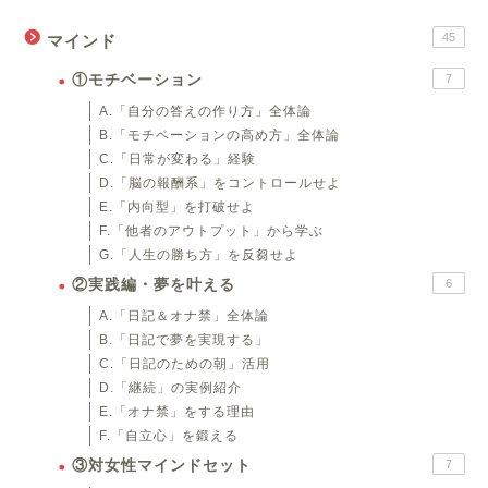
45
マインド
①モチベーション
7
A.「自分の答えの作り方」全体論
B.「モチベーションの高め方」全体論
C.「日常が変わる」経験
D.「脳の報酬系」をコントロールせよ
E.「内向型」を打破せよ
F.「他者のアウトプット」から学ぶ
G.「人生の勝ち方」を反芻せよ
②実践編・夢を叶える
6
A.「日記＆オナ禁」全体論
B.「日記で夢を実現する」
C.「日記のための朝」活用
D.「継続」の実例紹介
E.「オナ禁」をする理由
F.「自立心」を鍛える
③対女性マインドセット
7