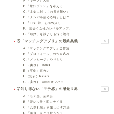
A.『キープ』大全
B.「旅行プラン」を考える
C.「本命に対しての振る舞い」
D.「ナンパを辞める時」とは？
E.「LINE術」を極め抜く
F.「出会う女性のレベルアップ」
G.「結婚」を誰よりも深く論考
⑥「マッチングアプリ」の最終奥義
9
A.「マッチングアプリ」全体論
B.「プロフィール」の作り込み
C.「メッセージ」やりとり
D.（実例）Tinder
E.（実例）東カレ
F.（実例）Paters
G.（実例）Twitterオフパコ
⑦知り得ない「モテ感」の感覚世界
8
A.「モテ感」全体論
B.「即レル族・即レナイ族」
C.「女慣れ感」を醸し出す方法
D.「華金」をどう使うか？