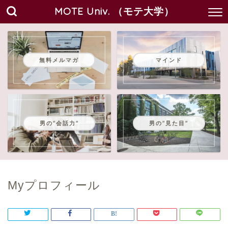
MOTE Univ. （モテ大学）
無料メルマガ
マインド
男の"会話力"
男の"見た目"
Myプロフィール