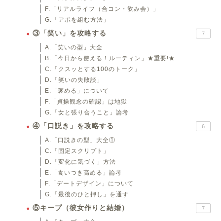
F.「リアルライフ（合コン・飲み会）」
G.「アポを組む方法」
③「笑い」を攻略する
7
A.「笑いの型」大全
B.「今日から使える！ルーティン」★重要!★
C.「クスッとする100のトーク」
D.「笑いの失敗談」
E.「褒める」について
F.「貞操観念の確認」は地獄
G.「女と張り合うこと」論考
④「口説き」を攻略する
6
A.「口説きの型」大全①
C.「固定スクリプト」
D.「変化に気づく」方法
E.「食いつき高める」論考
F.「デートデザイン」について
G.「最後のひと押し」を通す
⑤キープ（彼女作りと結婚）
7