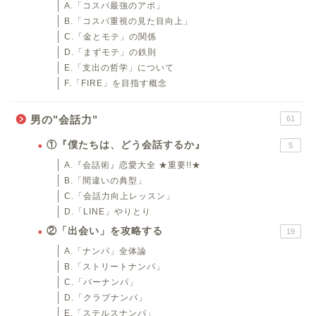
A.「コスパ最強のアポ」
B.「コスパ重視の見た目向上」
C.「金とモテ」の関係
D.「まずモテ」の鉄則
E.「支出の哲学」について
F.「FIRE」を目指す概念
男の"会話力"
61
①『僕たちは、どう会話するか』
5
A.『会話術』恋愛大全 ★重要!!★
B.「間違いの典型」
C.「会話力向上レッスン」
D.「LINE」やりとり
②「出会い」を攻略する
19
A.「ナンパ」全体論
B.「ストリートナンパ」
C.「バーナンパ」
D.「クラブナンパ」
E.「ステルスナンパ」