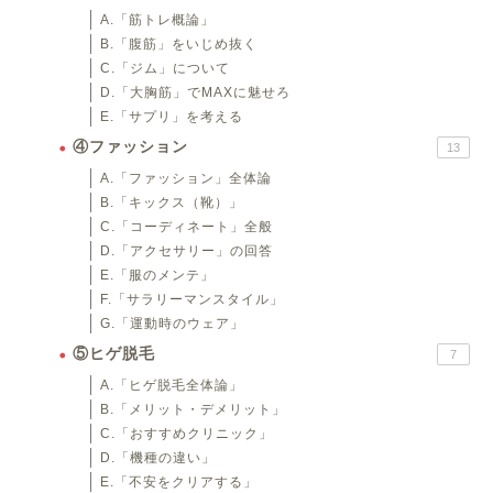
A.「筋トレ概論」
B.「腹筋」をいじめ抜く
C.「ジム」について
D.「大胸筋」でMAXに魅せろ
E.「サプリ」を考える
④ファッション
13
A.「ファッション」全体論
B.「キックス（靴）」
C.「コーディネート」全般
D.「アクセサリー」の回答
E.「服のメンテ」
F.「サラリーマンスタイル」
G.「運動時のウェア」
⑤ヒゲ脱毛
7
A.「ヒゲ脱毛全体論」
B.「メリット・デメリット」
C.「おすすめクリニック」
D.「機種の違い」
E.「不安をクリアする」