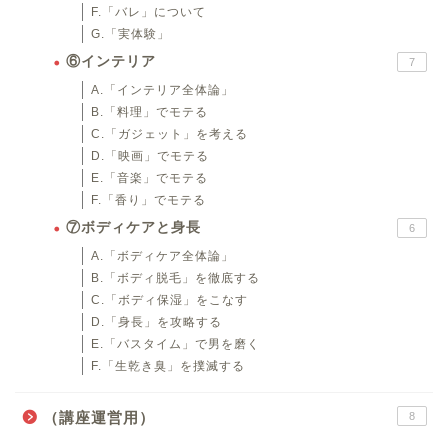
F.「バレ」について
G.「実体験」
⑥インテリア
7
A.「インテリア全体論」
B.「料理」でモテる
C.「ガジェット」を考える
D.「映画」でモテる
E.「音楽」でモテる
F.「香り」でモテる
⑦ボディケアと身長
6
A.「ボディケア全体論」
B.「ボディ脱毛」を徹底する
C.「ボディ保湿」をこなす
D.「身長」を攻略する
E.「バスタイム」で男を磨く
F.「生乾き臭」を撲滅する
（講座運営用）
8