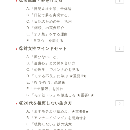
②実践編・夢を叶える
6
A.「日記＆オナ禁」全体論
B.「日記で夢を実現する」
C.「日記のための朝」活用
D.「継続」の実例紹介
E.「オナ禁」をする理由
F.「自立心」を鍛える
③対女性マインドセット
7
A.「媚びないこと」
B.「遠慮心」との付き合い方
C.「心理学」でオンナ心を見る
D.「モテる不良」に学ぶ ★重要!!★
E.「WIN-WIN」恋愛術
F.「モテ階段」を昇れ
G.「モテ筋トレ」を徹底しろ ★重要!!★
④20代を後悔しない生き方
6
A.「まずモテより始めよ」★重要!!★
B.「アンチエイジング」を開始せよ
C.「後悔しない」鉄の決意