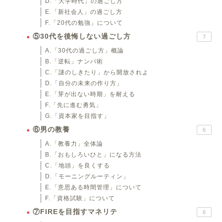
D.「大学時代」の過ごし方
E.「新社会人」の過ごし方
F.「20代の勉強」について
⑤30代を後悔しない過ごし方
7
A.「30代の過ごし方」概論
B.「逆転」ナンパ術
C.「謎のしきたり」から開放されよ
D.「自分の未来の作り方」
E.「芽が出ない時期」を耐える
F.「先に進む勇気」
G.「資本家を目指す」
⑥男の教養
6
A.「教養力」全体論
B.「おもしろいひと」になる方法
C.「地頭」を良くする
D.「モーニングルーティン」
E.「意思ある時間管理」について
F.「資格試験」について
⑦FIREを目指すマネリテ
6