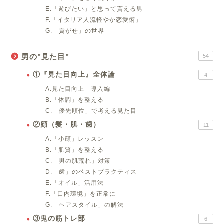
E.「遊びたい」と思って貰える男
F.「イタリア人流軽やか恋愛術」
G.「貢がせ」の世界
男の"見た目"
54
①『見た目向上』全体論
4
A.見た目向上 導入編
B.「体調」を整える
C.「優先順位」で考える見た目
②顔（髪・肌・歯）
11
A.「小顔」レッスン
B.「肌質」を整える
C.「男の肌荒れ」対策
D.「歯」のベストプラクティス
E.「オイル」活用法
F.「口内環境」を正常に
G.「ヘアスタイル」の解法
③鬼の筋トレ部
6