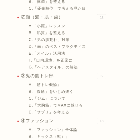
B.「体調」を整える
C.「優先順位」で考える見た目
②顔（髪・肌・歯）
11
A.「小顔」レッスン
B.「肌質」を整える
C.「男の肌荒れ」対策
D.「歯」のベストプラクティス
E.「オイル」活用法
F.「口内環境」を正常に
G.「ヘアスタイル」の解法
③鬼の筋トレ部
6
A.「筋トレ概論」
B.「腹筋」をいじめ抜く
C.「ジム」について
D.「大胸筋」でMAXに魅せろ
E.「サプリ」を考える
④ファッション
13
A.「ファッション」全体論
B.「キックス（靴）」