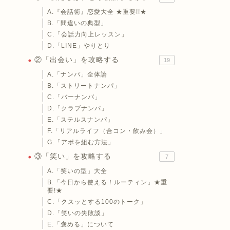
A.『会話術』恋愛大全 ★重要!!★
B.「間違いの典型」
C.「会話力向上レッスン」
D.「LINE」やりとり
②「出会い」を攻略する
19
A.「ナンパ」全体論
B.「ストリートナンパ」
C.「バーナンパ」
D.「クラブナンパ」
E.「ステルスナンパ」
F.「リアルライフ（合コン・飲み会）」
G.「アポを組む方法」
③「笑い」を攻略する
7
A.「笑いの型」大全
B.「今日から使える！ルーティン」★重
要!★
C.「クスッとする100のトーク」
D.「笑いの失敗談」
E.「褒める」について