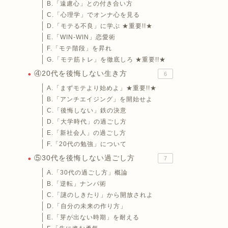
B.「遠慮心」との付き合い方
C.「心理学」でオンナ心を見る
D.「モテる不良」に学ぶ ★重要!!★
E.「WIN-WIN」恋愛術
F.「モテ階段」を昇れ
G.「モテ筋トレ」を徹底しろ ★重要!!★
④20代を後悔しない生き方
6
A.「まずモテより始めよ」★重要!!★
B.「アンチエイジング」を開始せよ
C.「後悔しない」鉄の決意
D.「大学時代」の過ごし方
E.「新社会人」の過ごし方
F.「20代の勉強」について
⑤30代を後悔しない過ごし方
7
A.「30代の過ごし方」概論
B.「逆転」ナンパ術
C.「謎のしきたり」から開放されよ
D.「自分の未来の作り方」
E.「芽が出ない時期」を耐える