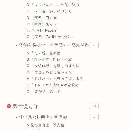
B.「プロフィール」の作り込み
C.「メッセージ」やりとり
D.（実例）Tinder
E.（実例）東カレ
F.（実例）Paters
G.（実例）Twitterオフパコ
⑦知り得ない「モテ感」の感覚世界
8
A.「モテ感」全体論
B.「即レル族・即レナイ族」
C.「女慣れ感」を醸し出す方法
D.「華金」をどう使うか？
E.「遊びたい」と思って貰える男
F.「イタリア人流軽やか恋愛術」
G.「貢がせ」の世界
男の"見た目"
54
①『見た目向上』全体論
4
A.見た目向上 導入編