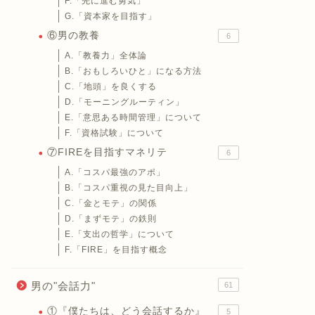
F.「先に進む勇気」
G.「資本家を目指す」
⑥男の教養
6
A.「教養力」全体論
B.「おもしろいひと」になる方法
C.「地頭」を良くする
D.「モーニングルーティン」
E.「意思ある時間管理」について
紹介用・掲示板！
F.「資格試験」について
運営用）
⑦FIREを目指すマネリテ
6
A.「コスパ最強のアポ」
B.「コスパ重視の見た目向上」
C.「金とモテ」の関係
D.「まずモテ」の鉄則
E.「支出の哲学」について
F.「FIRE」を目指す概念
男の"会話力"
61
①『僕たちは、どう会話するか』
5