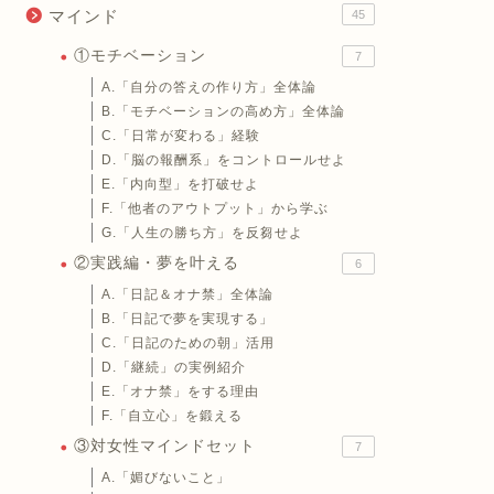
マインド
45
①モチベーション
7
A.「自分の答えの作り方」全体論
B.「モチベーションの高め方」全体論
C.「日常が変わる」経験
D.「脳の報酬系」をコントロールせよ
E.「内向型」を打破せよ
F.「他者のアウトプット」から学ぶ
G.「人生の勝ち方」を反芻せよ
②実践編・夢を叶える
6
A.「日記＆オナ禁」全体論
B.「日記で夢を実現する」
C.「日記のための朝」活用
D.「継続」の実例紹介
E.「オナ禁」をする理由
F.「自立心」を鍛える
③対女性マインドセット
7
A.「媚びないこと」