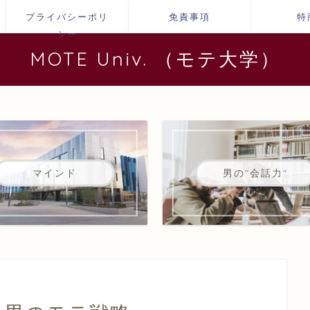
プライバシーポリ
免責事項
特
シー
MOTE Univ. （モテ大学）
マインド
男の"会話力"