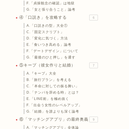
F.「貞操観念の確認」は地獄
G.「女と張り合うこと」論考
④「口説き」を攻略する
6
A.「口説きの型」大全①
C.「固定スクリプト」
D.「変化に気づく」方法
E.「食いつき高める」論考
F.「デートデザイン」について
G.「最後のひと押し」を通す
⑤キープ（彼女作りと結婚）
7
A.『キープ』大全
B.「旅行プラン」を考える
C.「本命に対しての振る舞い」
D.「ナンパを辞める時」とは？
E.「LINE術」を極め抜く
F.「出会う女性のレベルアップ」
G.「結婚」を誰よりも深く論考
⑥「マッチングアプリ」の最終奥義
9
A.「マッチングアプリ」全体論