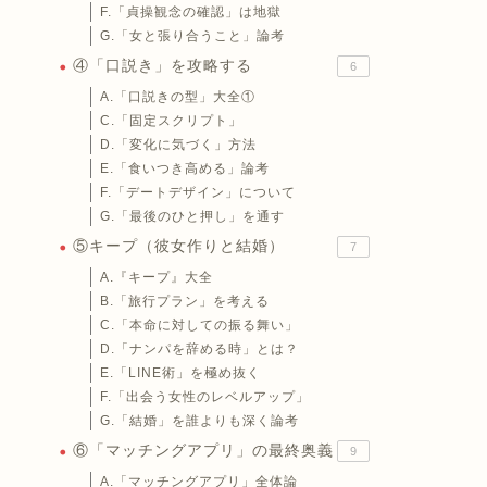
F.「貞操観念の確認」は地獄
G.「女と張り合うこと」論考
④「口説き」を攻略する
6
A.「口説きの型」大全①
C.「固定スクリプト」
D.「変化に気づく」方法
E.「食いつき高める」論考
F.「デートデザイン」について
G.「最後のひと押し」を通す
⑤キープ（彼女作りと結婚）
7
A.『キープ』大全
B.「旅行プラン」を考える
C.「本命に対しての振る舞い」
D.「ナンパを辞める時」とは？
E.「LINE術」を極め抜く
F.「出会う女性のレベルアップ」
G.「結婚」を誰よりも深く論考
⑥「マッチングアプリ」の最終奥義
9
A.「マッチングアプリ」全体論