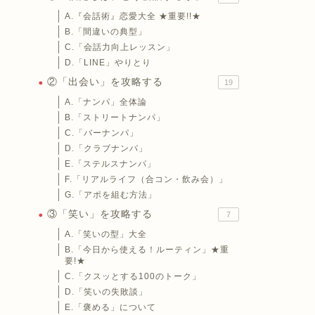
A.『会話術』恋愛大全 ★重要!!★
B.「間違いの典型」
C.「会話力向上レッスン」
D.「LINE」やりとり
②「出会い」を攻略する
19
A.「ナンパ」全体論
B.「ストリートナンパ」
C.「バーナンパ」
D.「クラブナンパ」
E.「ステルスナンパ」
F.「リアルライフ（合コン・飲み会）」
G.「アポを組む方法」
③「笑い」を攻略する
7
A.「笑いの型」大全
B.「今日から使える！ルーティン」★重
要!★
C.「クスッとする100のトーク」
D.「笑いの失敗談」
E.「褒める」について