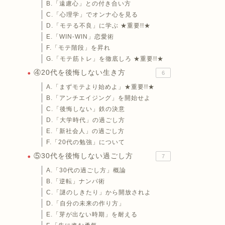
B.「遠慮心」との付き合い方
C.「心理学」でオンナ心を見る
D.「モテる不良」に学ぶ ★重要!!★
E.「WIN-WIN」恋愛術
F.「モテ階段」を昇れ
G.「モテ筋トレ」を徹底しろ ★重要!!★
④20代を後悔しない生き方
6
A.「まずモテより始めよ」★重要!!★
B.「アンチエイジング」を開始せよ
C.「後悔しない」鉄の決意
D.「大学時代」の過ごし方
E.「新社会人」の過ごし方
F.「20代の勉強」について
⑤30代を後悔しない過ごし方
7
A.「30代の過ごし方」概論
B.「逆転」ナンパ術
C.「謎のしきたり」から開放されよ
D.「自分の未来の作り方」
E.「芽が出ない時期」を耐える