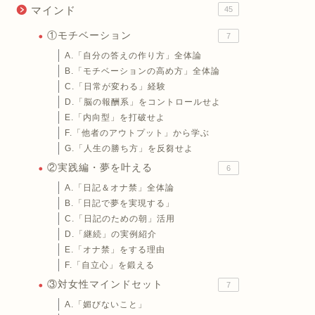
マインド
45
①モチベーション
7
A.「自分の答えの作り方」全体論
B.「モチベーションの高め方」全体論
C.「日常が変わる」経験
D.「脳の報酬系」をコントロールせよ
E.「内向型」を打破せよ
F.「他者のアウトプット」から学ぶ
G.「人生の勝ち方」を反芻せよ
②実践編・夢を叶える
6
A.「日記＆オナ禁」全体論
B.「日記で夢を実現する」
C.「日記のための朝」活用
D.「継続」の実例紹介
E.「オナ禁」をする理由
F.「自立心」を鍛える
③対女性マインドセット
7
A.「媚びないこと」