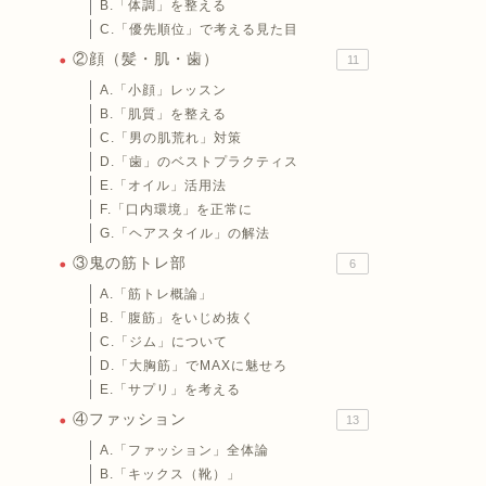
B.「体調」を整える
C.「優先順位」で考える見た目
②顔（髪・肌・歯）
11
A.「小顔」レッスン
B.「肌質」を整える
C.「男の肌荒れ」対策
D.「歯」のベストプラクティス
E.「オイル」活用法
F.「口内環境」を正常に
G.「ヘアスタイル」の解法
③鬼の筋トレ部
6
A.「筋トレ概論」
B.「腹筋」をいじめ抜く
C.「ジム」について
D.「大胸筋」でMAXに魅せろ
E.「サプリ」を考える
④ファッション
13
A.「ファッション」全体論
B.「キックス（靴）」