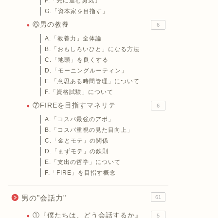
F.「先に進む勇気」
G.「資本家を目指す」
⑥男の教養
6
A.「教養力」全体論
B.「おもしろいひと」になる方法
C.「地頭」を良くする
D.「モーニングルーティン」
E.「意思ある時間管理」について
F.「資格試験」について
⑦FIREを目指すマネリテ
6
A.「コスパ最強のアポ」
B.「コスパ重視の見た目向上」
C.「金とモテ」の関係
D.「まずモテ」の鉄則
E.「支出の哲学」について
F.「FIRE」を目指す概念
男の"会話力"
61
①『僕たちは、どう会話するか』
5