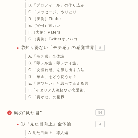
B.「プロフィール」の作り込み
C.「メッセージ」やりとり
D.（実例）Tinder
E.（実例）東カレ
F.（実例）Paters
G.（実例）Twitterオフパコ
⑦知り得ない「モテ感」の感覚世界
8
A.「モテ感」全体論
B.「即レル族・即レナイ族」
C.「女慣れ感」を醸し出す方法
D.「華金」をどう使うか？
E.「遊びたい」と思って貰える男
F.「イタリア人流軽やか恋愛術」
G.「貢がせ」の世界
男の"見た目"
54
①『見た目向上』全体論
4
A.見た目向上 導入編