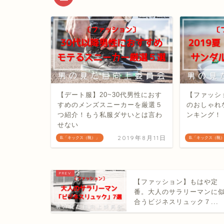
【デート服】20~30代男性におす
【ファッシ
すめのメンズスニーカーを厳選５
のおしゃれ
つ紹介！もう私服ダサいとは言わ
ンキング！
せない
2019年8月11日
B.「キックス（靴）」
B.「キックス（靴
【ファッション】もはや定
番。大人のサラリーマンに
合うビジネスリュック７...