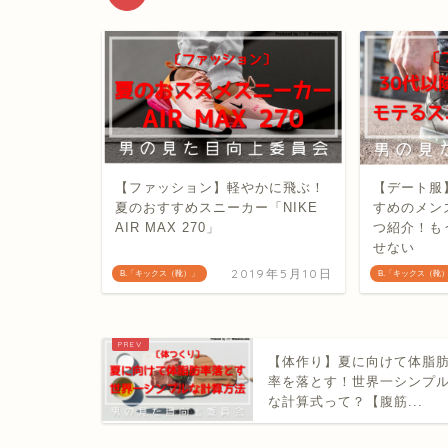
【ファッション】軽やかに飛ぶ！
【デート服】
夏のおすすめスニーカー「NIKE
すめのメン
AIR MAX 270」
つ紹介！も
せない
2019年5月10日
B.「キックス（靴）」
B.「キックス（靴
【体作り】夏に向けて体脂
率を落とす！世界一シンプ
な計算式って？【腹筋...