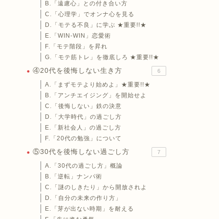
B.「遠慮心」との付き合い方
C.「心理学」でオンナ心を見る
D.「モテる不良」に学ぶ ★重要!!★
E.「WIN-WIN」恋愛術
F.「モテ階段」を昇れ
G.「モテ筋トレ」を徹底しろ ★重要!!★
④20代を後悔しない生き方
6
A.「まずモテより始めよ」★重要!!★
B.「アンチエイジング」を開始せよ
C.「後悔しない」鉄の決意
D.「大学時代」の過ごし方
E.「新社会人」の過ごし方
F.「20代の勉強」について
⑤30代を後悔しない過ごし方
7
A.「30代の過ごし方」概論
B.「逆転」ナンパ術
C.「謎のしきたり」から開放されよ
D.「自分の未来の作り方」
E.「芽が出ない時期」を耐える