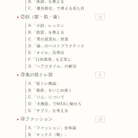
B.「体調」を整える
C.「優先順位」で考える見た目
②顔（髪・肌・歯）
11
A.「小顔」レッスン
B.「肌質」を整える
C.「男の肌荒れ」対策
D.「歯」のベストプラクティス
E.「オイル」活用法
F.「口内環境」を正常に
G.「ヘアスタイル」の解法
③鬼の筋トレ部
6
A.「筋トレ概論」
B.「腹筋」をいじめ抜く
C.「ジム」について
D.「大胸筋」でMAXに魅せろ
E.「サプリ」を考える
④ファッション
13
A.「ファッション」全体論
B.「キックス（靴）」