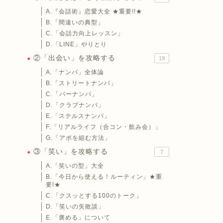
A.『会話術』恋愛大全 ★重要!!★
B.「間違いの典型」
C.「会話力向上レッスン」
D.「LINE」やりとり
②「出会い」を攻略する
19
A.「ナンパ」全体論
B.「ストリートナンパ」
C.「バーナンパ」
D.「クラブナンパ」
E.「ステルスナンパ」
F.「リアルライフ（合コン・飲み会）」
G.「アポを組む方法」
③「笑い」を攻略する
7
A.「笑いの型」大全
B.「今日から使える！ルーティン」★重
要!★
C.「クスッとする100のトーク」
D.「笑いの失敗談」
E.「褒める」について