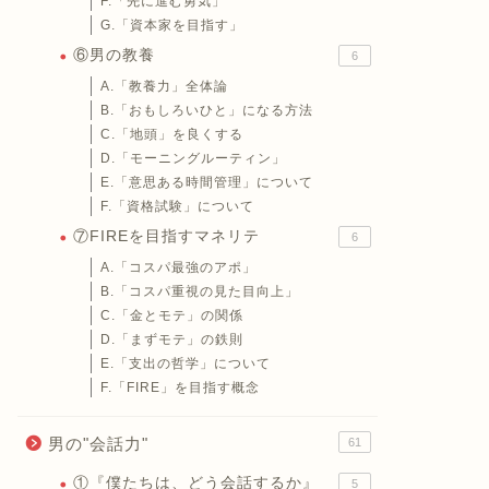
F.「先に進む勇気」
G.「資本家を目指す」
⑥男の教養
6
A.「教養力」全体論
B.「おもしろいひと」になる方法
C.「地頭」を良くする
D.「モーニングルーティン」
E.「意思ある時間管理」について
F.「資格試験」について
⑦FIREを目指すマネリテ
6
A.「コスパ最強のアポ」
B.「コスパ重視の見た目向上」
C.「金とモテ」の関係
D.「まずモテ」の鉄則
E.「支出の哲学」について
F.「FIRE」を目指す概念
男の"会話力"
61
①『僕たちは、どう会話するか』
5