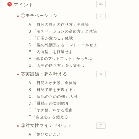
マインド
45
①モチベーション
7
A.「自分の答えの作り方」全体論
B.「モチベーションの高め方」全体論
C.「日常が変わる」経験
D.「脳の報酬系」をコントロールせよ
E.「内向型」を打破せよ
F.「他者のアウトプット」から学ぶ
G.「人生の勝ち方」を反芻せよ
②実践編・夢を叶える
6
A.「日記＆オナ禁」全体論
B.「日記で夢を実現する」
C.「日記のための朝」活用
D.「継続」の実例紹介
E.「オナ禁」をする理由
F.「自立心」を鍛える
③対女性マインドセット
7
A.「媚びないこと」