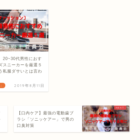
20~30代男性におす
ズスニーカーを厳選５
う私服ダサいとは言わ
2019年8月11日
）」
肪
【口内ケア】最強の電動歯ブ
ル
ラシ「ソニッケアー」で男の
口臭対策