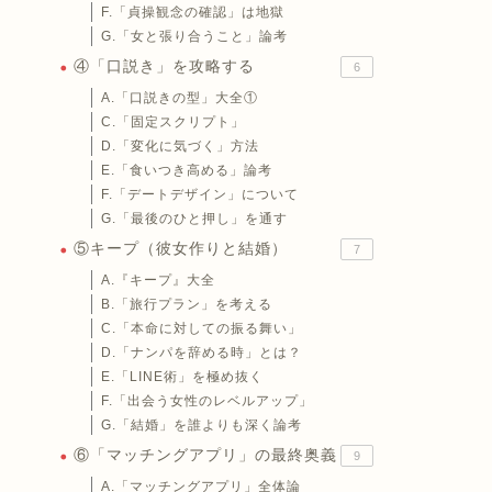
F.「貞操観念の確認」は地獄
G.「女と張り合うこと」論考
④「口説き」を攻略する
6
A.「口説きの型」大全①
C.「固定スクリプト」
D.「変化に気づく」方法
E.「食いつき高める」論考
F.「デートデザイン」について
G.「最後のひと押し」を通す
⑤キープ（彼女作りと結婚）
7
A.『キープ』大全
B.「旅行プラン」を考える
C.「本命に対しての振る舞い」
D.「ナンパを辞める時」とは？
E.「LINE術」を極め抜く
F.「出会う女性のレベルアップ」
G.「結婚」を誰よりも深く論考
⑥「マッチングアプリ」の最終奥義
9
A.「マッチングアプリ」全体論