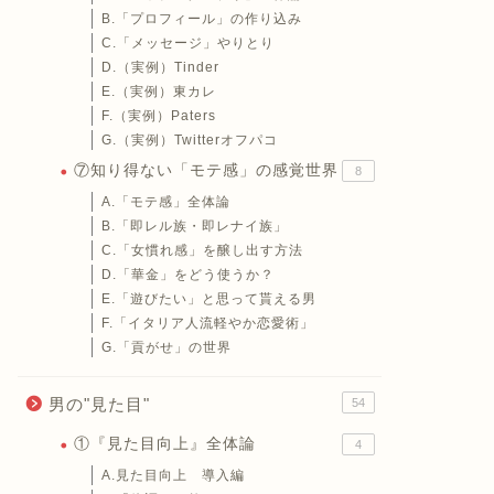
B.「プロフィール」の作り込み
C.「メッセージ」やりとり
D.（実例）Tinder
E.（実例）東カレ
F.（実例）Paters
G.（実例）Twitterオフパコ
⑦知り得ない「モテ感」の感覚世界
8
A.「モテ感」全体論
B.「即レル族・即レナイ族」
C.「女慣れ感」を醸し出す方法
D.「華金」をどう使うか？
E.「遊びたい」と思って貰える男
F.「イタリア人流軽やか恋愛術」
G.「貢がせ」の世界
男の"見た目"
54
①『見た目向上』全体論
4
A.見た目向上 導入編