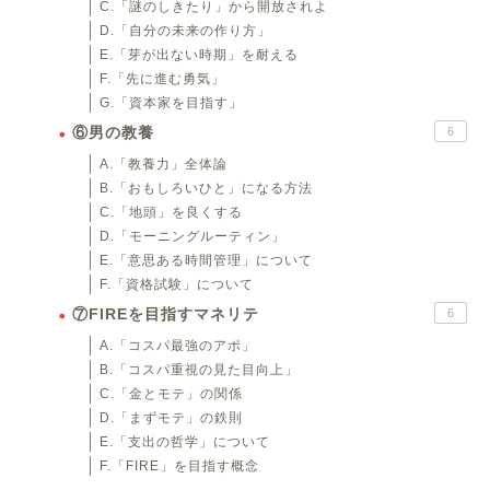
C.「謎のしきたり」から開放されよ
D.「自分の未来の作り方」
E.「芽が出ない時期」を耐える
F.「先に進む勇気」
G.「資本家を目指す」
⑥男の教養
6
A.「教養力」全体論
B.「おもしろいひと」になる方法
C.「地頭」を良くする
D.「モーニングルーティン」
E.「意思ある時間管理」について
F.「資格試験」について
⑦FIREを目指すマネリテ
6
A.「コスパ最強のアポ」
B.「コスパ重視の見た目向上」
C.「金とモテ」の関係
D.「まずモテ」の鉄則
E.「支出の哲学」について
F.「FIRE」を目指す概念