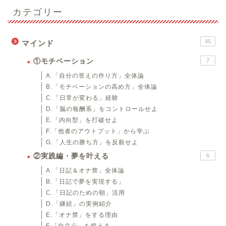
カテゴリー
45
マインド
①モチベーション
7
A.「自分の答えの作り方」全体論
B.「モチベーションの高め方」全体論
C.「日常が変わる」経験
D.「脳の報酬系」をコントロールせよ
E.「内向型」を打破せよ
F.「他者のアウトプット」から学ぶ
G.「人生の勝ち方」を反芻せよ
②実践編・夢を叶える
6
A.「日記＆オナ禁」全体論
B.「日記で夢を実現する」
C.「日記のための朝」活用
D.「継続」の実例紹介
E.「オナ禁」をする理由