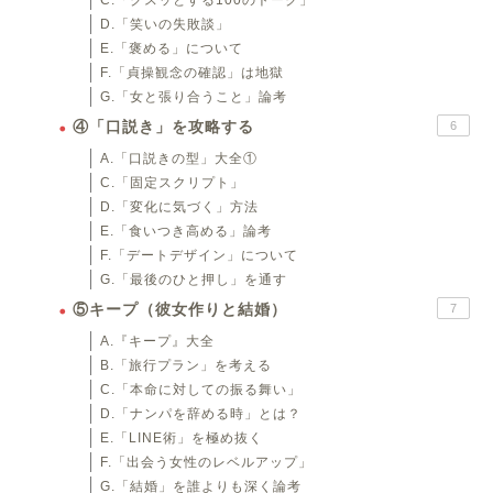
C.「クスッとする100のトーク」
D.「笑いの失敗談」
E.「褒める」について
F.「貞操観念の確認」は地獄
G.「女と張り合うこと」論考
④「口説き」を攻略する
6
A.「口説きの型」大全①
C.「固定スクリプト」
D.「変化に気づく」方法
E.「食いつき高める」論考
F.「デートデザイン」について
G.「最後のひと押し」を通す
⑤キープ（彼女作りと結婚）
7
A.『キープ』大全
B.「旅行プラン」を考える
C.「本命に対しての振る舞い」
D.「ナンパを辞める時」とは？
E.「LINE術」を極め抜く
F.「出会う女性のレベルアップ」
G.「結婚」を誰よりも深く論考