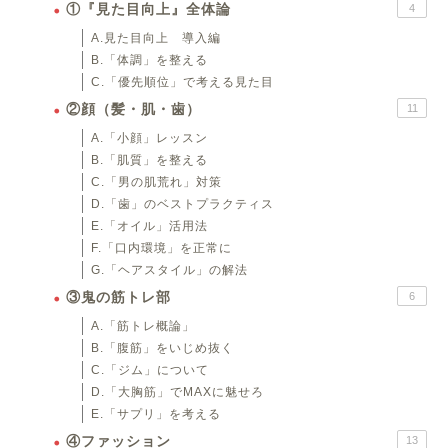
①『見た目向上』全体論
4
A.見た目向上 導入編
B.「体調」を整える
C.「優先順位」で考える見た目
②顔（髪・肌・歯）
11
A.「小顔」レッスン
B.「肌質」を整える
C.「男の肌荒れ」対策
D.「歯」のベストプラクティス
E.「オイル」活用法
F.「口内環境」を正常に
G.「ヘアスタイル」の解法
③鬼の筋トレ部
6
A.「筋トレ概論」
B.「腹筋」をいじめ抜く
C.「ジム」について
D.「大胸筋」でMAXに魅せろ
E.「サプリ」を考える
④ファッション
13