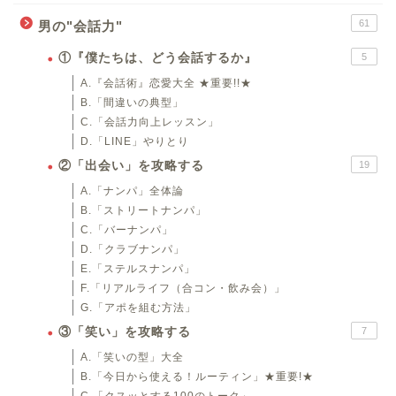
61
男の"会話力"
①『僕たちは、どう会話するか』
5
A.『会話術』恋愛大全 ★重要!!★
B.「間違いの典型」
C.「会話力向上レッスン」
D.「LINE」やりとり
②「出会い」を攻略する
19
A.「ナンパ」全体論
B.「ストリートナンパ」
C.「バーナンパ」
D.「クラブナンパ」
E.「ステルスナンパ」
F.「リアルライフ（合コン・飲み会）」
G.「アポを組む方法」
③「笑い」を攻略する
7
A.「笑いの型」大全
B.「今日から使える！ルーティン」★重要!★