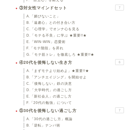
F.「自立心」を鍛える
③対女性マインドセット
7
A.「媚びないこと」
B.「遠慮心」との付き合い方
C.「心理学」でオンナ心を見る
D.「モテる不良」に学ぶ ★重要!!★
E.「WIN-WIN」恋愛術
F.「モテ階段」を昇れ
G.「モテ筋トレ」を徹底しろ ★重要!!★
④20代を後悔しない生き方
6
A.「まずモテより始めよ」★重要!!★
B.「アンチエイジング」を開始せよ
C.「後悔しない」鉄の決意
D.「大学時代」の過ごし方
E.「新社会人」の過ごし方
F.「20代の勉強」について
⑤30代を後悔しない過ごし方
7
A.「30代の過ごし方」概論
B.「逆転」ナンパ術