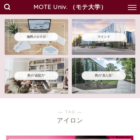
MOTE Univ. （モテ大学）
無料メルマガ
マインド
男の"会話力"
男の"見た目"
― TAG ―
アイロン