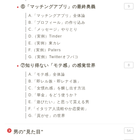
⑥「マッチングアプリ」の最終奥義
9
A.「マッチングアプリ」全体論
B.「プロフィール」の作り込み
C.「メッセージ」やりとり
D.（実例）Tinder
E.（実例）東カレ
F.（実例）Paters
G.（実例）Twitterオフパコ
⑦知り得ない「モテ感」の感覚世界
8
A.「モテ感」全体論
B.「即レル族・即レナイ族」
C.「女慣れ感」を醸し出す方法
D.「華金」をどう使うか？
E.「遊びたい」と思って貰える男
F.「イタリア人流軽やか恋愛術」
G.「貢がせ」の世界
54
男の"見た目"