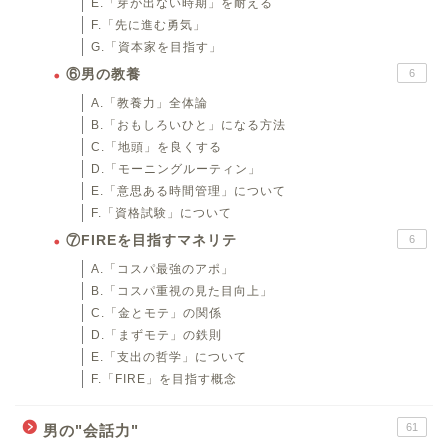
E.「芽が出ない時期」を耐える
F.「先に進む勇気」
G.「資本家を目指す」
⑥男の教養
6
A.「教養力」全体論
B.「おもしろいひと」になる方法
C.「地頭」を良くする
D.「モーニングルーティン」
E.「意思ある時間管理」について
F.「資格試験」について
⑦FIREを目指すマネリテ
6
A.「コスパ最強のアポ」
B.「コスパ重視の見た目向上」
C.「金とモテ」の関係
D.「まずモテ」の鉄則
E.「支出の哲学」について
F.「FIRE」を目指す概念
61
男の"会話力"