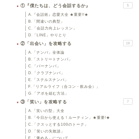
①『僕たちは、どう会話するか』
5
A.『会話術』恋愛大全 ★重要!!★
B.「間違いの典型」
C.「会話力向上レッスン」
D.「LINE」やりとり
②「出会い」を攻略する
19
A.「ナンパ」全体論
B.「ストリートナンパ」
C.「バーナンパ」
D.「クラブナンパ」
E.「ステルスナンパ」
F.「リアルライフ（合コン・飲み会）」
G.「アポを組む方法」
③「笑い」を攻略する
7
A.「笑いの型」大全
B.「今日から使える！ルーティン」★重要!★
C.「クスッとする100のトーク」
D.「笑いの失敗談」
E.「褒める」について