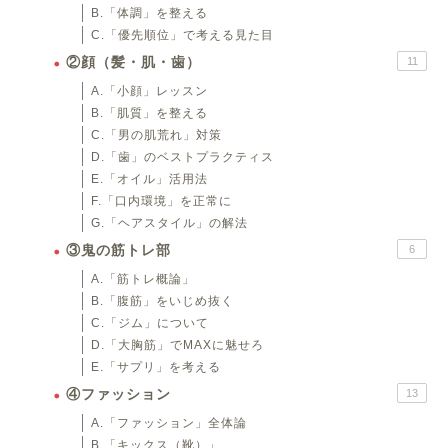
B.「体調」を整える
C.「優先順位」で考える見た目
②顔（髪・肌・歯）
11
A.「小顔」レッスン
B.「肌質」を整える
C.「男の肌荒れ」対策
D.「歯」のベストプラクティス
E.「オイル」活用法
F.「口内環境」を正常に
G.「ヘアスタイル」の解法
③鬼の筋トレ部
6
A.「筋トレ概論」
B.「腹筋」をいじめ抜く
C.「ジム」について
D.「大胸筋」でMAXに魅せろ
E.「サプリ」を考える
④ファッション
13
A.「ファッション」全体論
B.「キックス（靴）」