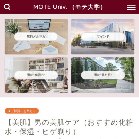
MOTE Univ. （モテ大学）
無料メルマガ
マインド
男の"会話力"
男の"見た目"
B.「肌質」を整える
【美肌】男の美肌ケア（おすすめ化粧
水・保湿・ヒゲ剃り）