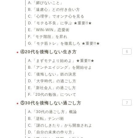
A.「媚びないこと」
B.「遠慮心」との付き合い方
C.「心理学」でオンナ心を見る
D.「モテる不良」に学ぶ ★重要!!★
E.「WIN-WIN」恋愛術
F.「モテ階段」を昇れ
G.「モテ筋トレ」を徹底しろ ★重要!!★
④20代を後悔しない生き方
6
A.「まずモテより始めよ」★重要!!★
B.「アンチエイジング」を開始せよ
C.「後悔しない」鉄の決意
D.「大学時代」の過ごし方
E.「新社会人」の過ごし方
F.「20代の勉強」について
⑤30代を後悔しない過ごし方
7
A.「30代の過ごし方」概論
B.「逆転」ナンパ術
C.「謎のしきたり」から開放されよ
D.「自分の未来の作り方」