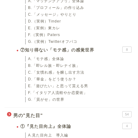
A.「マッチングアプリ」全体論
B.「プロフィール」の作り込み
C.「メッセージ」やりとり
D.（実例）Tinder
E.（実例）東カレ
F.（実例）Paters
G.（実例）Twitterオフパコ
⑦知り得ない「モテ感」の感覚世界
8
A.「モテ感」全体論
B.「即レル族・即レナイ族」
C.「女慣れ感」を醸し出す方法
D.「華金」をどう使うか？
E.「遊びたい」と思って貰える男
F.「イタリア人流軽やか恋愛術」
G.「貢がせ」の世界
54
男の"見た目"
①『見た目向上』全体論
4
A.見た目向上 導入編