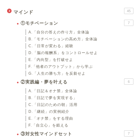
45
マインド
①モチベーション
7
A.「自分の答えの作り方」全体論
B.「モチベーションの高め方」全体論
C.「日常が変わる」経験
D.「脳の報酬系」をコントロールせよ
E.「内向型」を打破せよ
F.「他者のアウトプット」から学ぶ
G.「人生の勝ち方」を反芻せよ
②実践編・夢を叶える
6
A.「日記＆オナ禁」全体論
B.「日記で夢を実現する」
C.「日記のための朝」活用
D.「継続」の実例紹介
E.「オナ禁」をする理由
F.「自立心」を鍛える
③対女性マインドセット
7