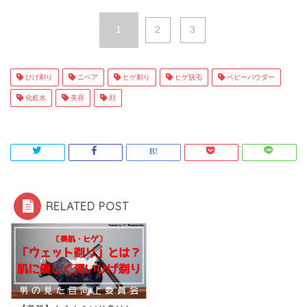
1
2
3
ひげ剃り
ニベア
ヒゲ剃り
ヒゲ脱毛
ベビーパウダー
化粧水
美容
顔
RELATED POST