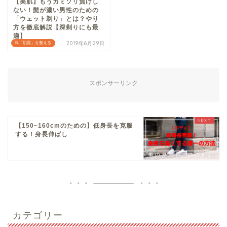
【美肌】もうカミソリ負けし
ない！髭が濃い男性のための
「ウェット剃り」とは？やり
方を徹底解説【深剃りにも最
適】
2019年6月29日
B.「肌質」を整える
スポンサーリンク
【150~160cmのための】低身長を克服
する！身長伸ばし
カテゴリー