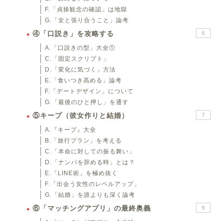
F.「貞操観念の確認」は地獄
G.「女と張り合うこと」論考
④「口説き」を攻略する
6
A.「口説きの型」大全①
C.「固定スクリプト」
D.「変化に気づく」方法
E.「食いつき高める」論考
F.「デートデザイン」について
G.「最後のひと押し」を通す
⑤キープ（彼女作りと結婚）
7
A.『キープ』大全
B.「旅行プラン」を考える
C.「本命に対しての振る舞い」
D.「ナンパを辞める時」とは？
E.「LINE術」を極め抜く
F.「出会う女性のレベルアップ」
G.「結婚」を誰よりも深く論考
⑥「マッチングアプリ」の最終奥義
9