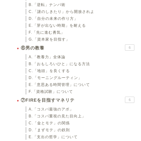
B.「逆転」ナンパ術
C.「謎のしきたり」から開放されよ
D.「自分の未来の作り方」
E.「芽が出ない時期」を耐える
F.「先に進む勇気」
G.「資本家を目指す」
⑥男の教養
6
A.「教養力」全体論
B.「おもしろいひと」になる方法
C.「地頭」を良くする
D.「モーニングルーティン」
E.「意思ある時間管理」について
F.「資格試験」について
⑦FIREを目指すマネリテ
6
A.「コスパ最強のアポ」
B.「コスパ重視の見た目向上」
C.「金とモテ」の関係
D.「まずモテ」の鉄則
E.「支出の哲学」について