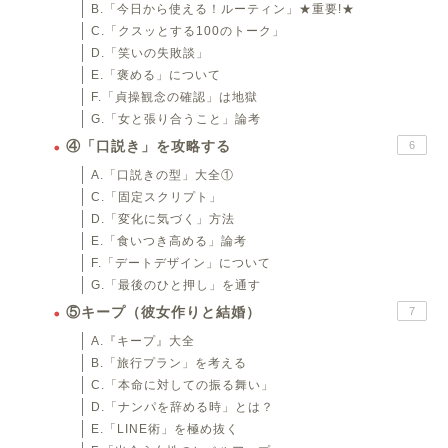
B.「今日から使える！ルーティン」★重要!★
C.「クスッとする100のトーク」
D.「笑いの失敗談」
E.「褒める」について
F.「貞操観念の確認」は地獄
G.「女と張り合うこと」論考
④「口説き」を攻略する
6
A.「口説きの型」大全①
C.「固定スクリプト」
D.「変化に気づく」方法
E.「食いつき高める」論考
F.「デートデザイン」について
G.「最後のひと押し」を通す
⑤キープ（彼女作りと結婚）
7
A.『キープ』大全
B.「旅行プラン」を考える
C.「本命に対しての振る舞い」
D.「ナンパを辞める時」とは？
E.「LINE術」を極め抜く