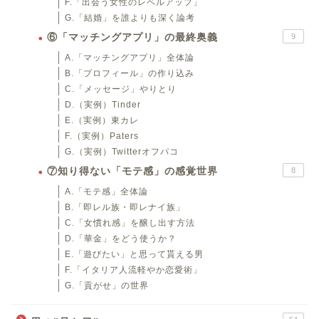
F.「出会う女性のレベルアップ」
G.「結婚」を誰よりも深く論考
⑥「マッチングアプリ」の最終奥義
9
A.「マッチングアプリ」全体論
B.「プロフィール」の作り込み
C.「メッセージ」やりとり
D.（実例）Tinder
E.（実例）東カレ
F.（実例）Paters
G.（実例）Twitterオフパコ
⑦知り得ない「モテ感」の感覚世界
8
A.「モテ感」全体論
B.「即レル族・即レナイ族」
C.「女慣れ感」を醸し出す方法
D.「華金」をどう使うか？
E.「遊びたい」と思って貰える男
F.「イタリア人流軽やか恋愛術」
G.「貢がせ」の世界