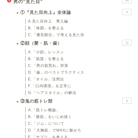
54
男の"見た目"
①『見た目向上』全体論
4
A.見た目向上 導入編
B.「体調」を整える
C.「優先順位」で考える見た目
②顔（髪・肌・歯）
11
A.「小顔」レッスン
B.「肌質」を整える
C.「男の肌荒れ」対策
D.「歯」のベストプラクティス
E.「オイル」活用法
F.「口内環境」を正常に
G.「ヘアスタイル」の解法
③鬼の筋トレ部
6
A.「筋トレ概論」
B.「腹筋」をいじめ抜く
C.「ジム」について
D.「大胸筋」でMAXに魅せろ
E.「サプリ」を考える