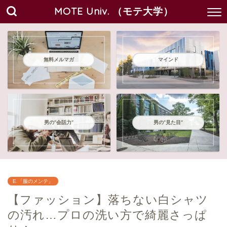
MOTE Univ. （モテ大学）
無料メルマガ
マインド
男の"会話力"
男の"見た目"
E.「服のメンテ」
【ファッション】落ちない白シャツ
の汚れ…プロの洗い方で綺麗さっぱ