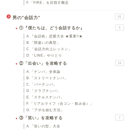
F.「FIRE」を目指す概念
61
男の"会話力"
①『僕たちは、どう会話するか』
5
A.『会話術』恋愛大全 ★重要!!★
B.「間違いの典型」
C.「会話力向上レッスン」
D.「LINE」やりとり
②「出会い」を攻略する
19
A.「ナンパ」全体論
B.「ストリートナンパ」
C.「バーナンパ」
D.「クラブナンパ」
E.「ステルスナンパ」
F.「リアルライフ（合コン・飲み会）」
G.「アポを組む方法」
③「笑い」を攻略する
7
A.「笑いの型」大全