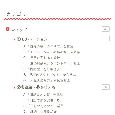
カテゴリー
45
マインド
①モチベーション
7
A.「自分の答えの作り方」全体論
B.「モチベーションの高め方」全体論
C.「日常が変わる」経験
D.「脳の報酬系」をコントロールせよ
E.「内向型」を打破せよ
F.「他者のアウトプット」から学ぶ
G.「人生の勝ち方」を反芻せよ
②実践編・夢を叶える
6
A.「日記＆オナ禁」全体論
B.「日記で夢を実現する」
C.「日記のための朝」活用
D.「継続」の実例紹介