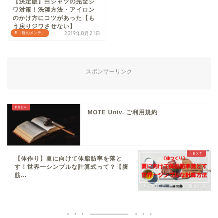
【決定版】白シャツの完全シ
ワ対策！洗濯方法・アイロン
のかけ方にコツがあった【も
う戻りジワさせない】
2019年8月21日
E.「服のメンテ」
スポンサーリンク
MOTE Univ. ご利用規約
【体作り】夏に向けて体脂肪率を落と
す！世界一シンプルな計算式って？【腹
筋...