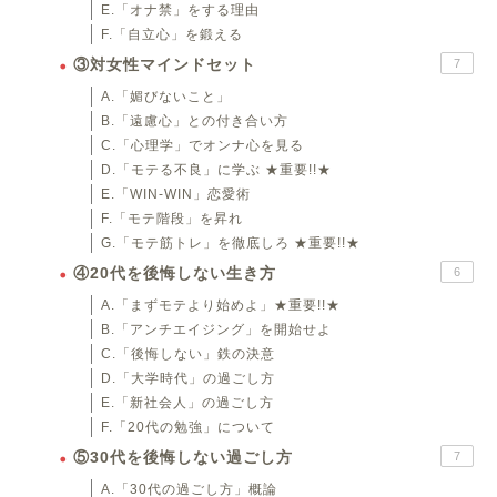
E.「オナ禁」をする理由
F.「自立心」を鍛える
③対女性マインドセット
7
A.「媚びないこと」
B.「遠慮心」との付き合い方
C.「心理学」でオンナ心を見る
D.「モテる不良」に学ぶ ★重要!!★
E.「WIN-WIN」恋愛術
F.「モテ階段」を昇れ
G.「モテ筋トレ」を徹底しろ ★重要!!★
④20代を後悔しない生き方
6
A.「まずモテより始めよ」★重要!!★
B.「アンチエイジング」を開始せよ
C.「後悔しない」鉄の決意
D.「大学時代」の過ごし方
E.「新社会人」の過ごし方
F.「20代の勉強」について
⑤30代を後悔しない過ごし方
7
A.「30代の過ごし方」概論