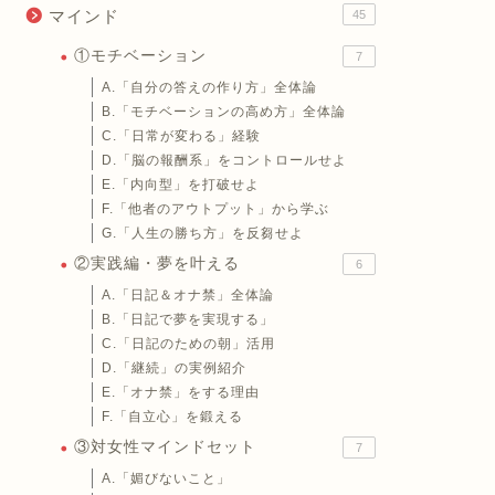
マインド
45
①モチベーション
7
A.「自分の答えの作り方」全体論
B.「モチベーションの高め方」全体論
C.「日常が変わる」経験
D.「脳の報酬系」をコントロールせよ
E.「内向型」を打破せよ
F.「他者のアウトプット」から学ぶ
G.「人生の勝ち方」を反芻せよ
②実践編・夢を叶える
6
A.「日記＆オナ禁」全体論
B.「日記で夢を実現する」
C.「日記のための朝」活用
D.「継続」の実例紹介
E.「オナ禁」をする理由
F.「自立心」を鍛える
③対女性マインドセット
7
A.「媚びないこと」