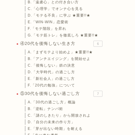
B.「遠慮心」との付き合い方
C.「心理学」でオンナ心を見る
D.「モテる不良」に学ぶ ★重要!!★
E.「WIN-WIN」恋愛術
F.「モテ階段」を昇れ
G.「モテ筋トレ」を徹底しろ ★重要!!★
④20代を後悔しない生き方
6
A.「まずモテより始めよ」★重要!!★
B.「アンチエイジング」を開始せよ
C.「後悔しない」鉄の決意
D.「大学時代」の過ごし方
E.「新社会人」の過ごし方
F.「20代の勉強」について
⑤30代を後悔しない過ごし方
7
A.「30代の過ごし方」概論
B.「逆転」ナンパ術
C.「謎のしきたり」から開放されよ
D.「自分の未来の作り方」
E.「芽が出ない時期」を耐える