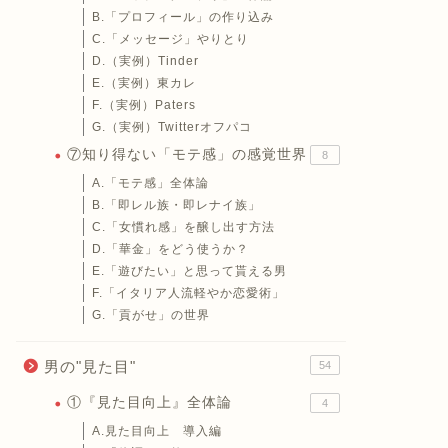
B.「プロフィール」の作り込み
C.「メッセージ」やりとり
D.（実例）Tinder
E.（実例）東カレ
F.（実例）Paters
G.（実例）Twitterオフパコ
⑦知り得ない「モテ感」の感覚世界
8
A.「モテ感」全体論
B.「即レル族・即レナイ族」
C.「女慣れ感」を醸し出す方法
D.「華金」をどう使うか？
E.「遊びたい」と思って貰える男
F.「イタリア人流軽やか恋愛術」
G.「貢がせ」の世界
男の"見た目"
54
①『見た目向上』全体論
4
A.見た目向上 導入編