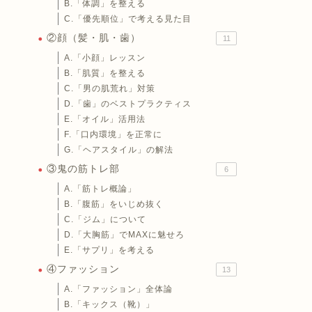
B.「体調」を整える
C.「優先順位」で考える見た目
②顔（髪・肌・歯）
11
A.「小顔」レッスン
B.「肌質」を整える
C.「男の肌荒れ」対策
D.「歯」のベストプラクティス
E.「オイル」活用法
F.「口内環境」を正常に
G.「ヘアスタイル」の解法
③鬼の筋トレ部
6
A.「筋トレ概論」
B.「腹筋」をいじめ抜く
C.「ジム」について
D.「大胸筋」でMAXに魅せろ
E.「サプリ」を考える
④ファッション
13
A.「ファッション」全体論
B.「キックス（靴）」