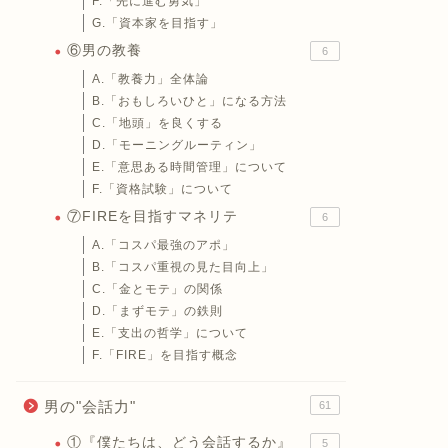
F.「先に進む勇気」
G.「資本家を目指す」
⑥男の教養
6
A.「教養力」全体論
B.「おもしろいひと」になる方法
C.「地頭」を良くする
D.「モーニングルーティン」
E.「意思ある時間管理」について
F.「資格試験」について
⑦FIREを目指すマネリテ
6
A.「コスパ最強のアポ」
B.「コスパ重視の見た目向上」
C.「金とモテ」の関係
D.「まずモテ」の鉄則
E.「支出の哲学」について
F.「FIRE」を目指す概念
男の"会話力"
61
①『僕たちは、どう会話するか』
5