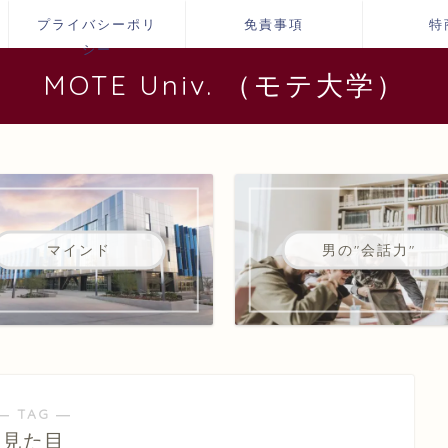
プライバシーポリ
免責事項
特
シー
MOTE Univ. （モテ大学）
マインド
男の"会話力"
― TAG ―
見た目