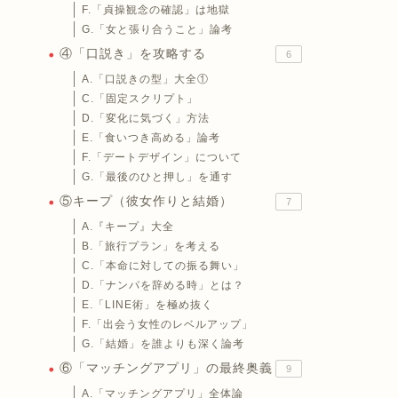
F.「貞操観念の確認」は地獄
G.「女と張り合うこと」論考
④「口説き」を攻略する
6
A.「口説きの型」大全①
C.「固定スクリプト」
D.「変化に気づく」方法
E.「食いつき高める」論考
F.「デートデザイン」について
G.「最後のひと押し」を通す
⑤キープ（彼女作りと結婚）
7
A.『キープ』大全
B.「旅行プラン」を考える
C.「本命に対しての振る舞い」
D.「ナンパを辞める時」とは？
E.「LINE術」を極め抜く
F.「出会う女性のレベルアップ」
G.「結婚」を誰よりも深く論考
⑥「マッチングアプリ」の最終奥義
9
A.「マッチングアプリ」全体論