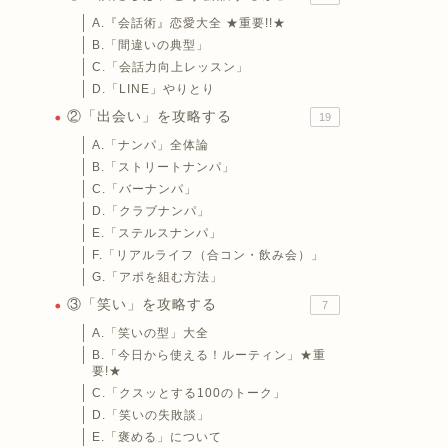
A.『会話術』恋愛大全 ★重要!!★
B.「間違いの典型」
C.「会話力向上レッスン」
D.「LINE」やりとり
②「出会い」を攻略する
19
A.「ナンパ」全体論
B.「ストリートナンパ」
C.「バーナンパ」
D.「クラブナンパ」
E.「ステルスナンパ」
F.「リアルライフ（合コン・飲み会）」
G.「アポを組む方法」
③「笑い」を攻略する
7
A.「笑いの型」大全
B.「今日から使える！ルーティン」★重
要!★
C.「クスッとする100のトーク」
D.「笑いの失敗談」
E.「褒める」について